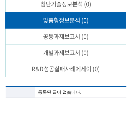
첨단기술
정보분석
(0)
술
맞춤형
정보분석
(0)
인
(
공동과제
보고서
(0)
R
개별과제
보고서
(0)
e
t
R&D성공실패
사례에세이
(0)
i
r
첨
등록된 글이 없습니다.
e
단
기
d
술
정
s
보
c
분
석