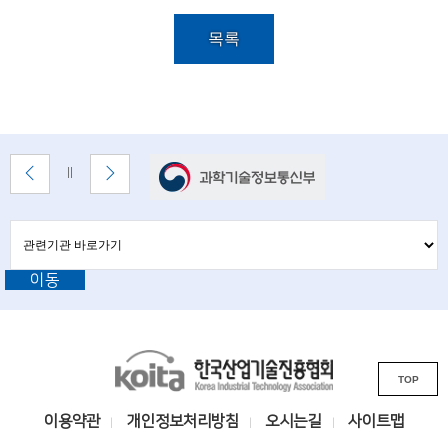
i
목
록
e
목록
설
n
명
t
i
배
s
이
다
배
너
전
음
너
t
배
배
정
존
너
너
지
관
관
s
보
보
련
련
기
기
기
a
이동
기
관
바
n
관
로
L
가
d
기
K
i
e
TOP
o
n
n
i
k
이용약관
개인정보처리방침
오시는길
사이트맵
t