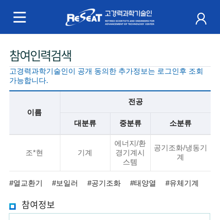
R
e
S
주
참여인력검색
e
메
고경력과학기술인이 공개 동의한 추가정보는 로그인후 조회
a
뉴
가능합니다.
t
전공
이름
고
대분류
중분류
소분류
경
기
에너지/환
본
공기조화/냉동기
조*현
기계
경기계시
력
정
계
스템
보
과
#열교환기
#보일러
#공기조화
#태양열
#유체기계
설
명
학
참여정보
기