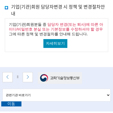
i
기업(기관)회원 담당자변경 시 정책 및 변경절차안
e
내
n
기업(기관)회원분들 중
담당자 변경(또는 퇴사)에 따른 아
t
이디/비밀번호 분실 또는 기본정보를 수정하셔야 할 경우
그에 따른 정책 및 변경절차를 안내해 드립니다.
i
s
자세히보기
t
s
a
배
이
다
배
n
너
전
음
너
배
배
정
d
존
너
너
지
관
관
e
보
보
련
련
기
기
기
n
이동
기
관
바
관