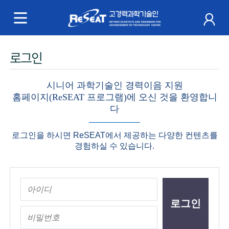
R
e
S
주
로그인
e
메
a
뉴
시니어 과학기술인 경력이음 지원
홈페이지(ReSEAT 프로그램)에 오신 것을 환영합니
t
다
고
로그인을 하시면 ReSEAT에서 제공하는 다양한 컨텐츠를
경
경험하실 수 있습니다.
력
과
학
기