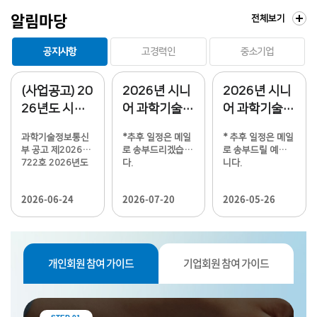
술
알림마당
전체보기
인
최
(
공지사항
고경력인
중소기업
신
R
공
글
지
(사업공고) 20
2026년 시니
2026년 시니
e
사
26년도 시니
어 과학기술인
어 과학기술인
항
t
어 과학기술인
단기연구원 지
단기연구원 지
과학기술정보통신
*추후 일정은 메일
* 추후 일정은 메일
공공기관 활용
원사업 추가모
원사업 선정공
i
부 공고 제2026-0
로 송부드리겠습니
로 송부드릴 예정입
·지원사업 하
집 선정공고
고
722호 2026년도
다.
니다.
r
시니어 과학기술인
반기 공고
공공기관 활용·지
e
2026-06-24
2026-07-20
2026-05-26
원사업 하반기 공고
「2026년도 시니어
d
과학기술인 공공기
관 활용·지원사업」
s
을...
개인회원 참여 가이드
기업회원 참여 가이드
c
i