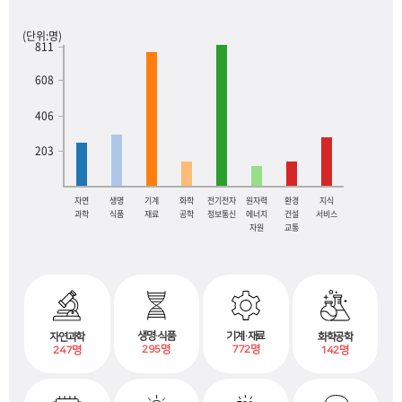
i
(단위:명)
n
811
e
608
e
406
r
203
s
f
자연
생명
기계
화학
전기전자
원자력
환경
지식
과학
식품
재료
공학
정보통신
에너지
건설
서비스
자원
교통
o
r
a
d
기계·재료
생명·식품
화학공학
자연과학
772명
295명
142명
247명
v
a