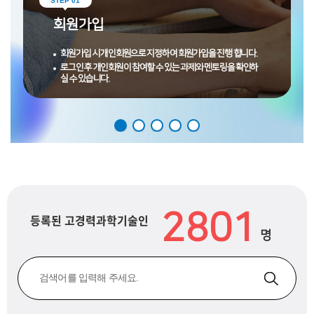
STEP 01
e
회원가입
n
t
회원가입 시 개인회원으로 지정하여 회원가입을 진행 합니다.
로그인 후 개인회원이 참여할 수 있는 과제와 멘토링을 확인하
i
실 수 있습니다.
s
t
s
a
n
2801
등록된 고경력과학기술인
d
명
e
n
g