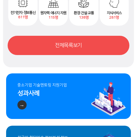
n
전기전자·정보통신
환경·건설·교통
지식서비스
원자력·에너지·자원
c
811명
138명
281명
115명
e
m
전체목록보기
e
n
t
o
중소기업 기술멘토링 지원기업
f
성과사례
t
→
e
c
h