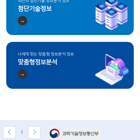
최근의 첨단기술 정보분석 정보
n
첨단기술정보
o
→
l
o
g
나에게 맞는 맞춤형 정보분석 정보
맞춤형정보분석
y
)
→
배
이
다
배
너
전
음
너