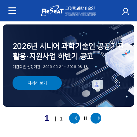
R
e
S
주
메
e
2026년 시니어 과학기술인 공공기관
뉴
a
활용·지원사업 하반기 공고
t
기관회원 신청기간 : 2026-06-24 ~ 2026-08-18
고
경
자세히 보기
력
과
학
1
|
1
기