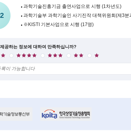
과학기술진흥기금 출연사업으로 시행 (1차년도)
2
과학기술부 과학기술인 사기진작 대책위원회(제3분
※KISTI 기본사업으로 시행 (17명)
 제공하는 정보에 대하여 만족하십니까?
만
보
불
매
족
통
만
우
불
만