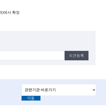
과)에서 확정
의견등록
관
관
련
련
기
이동
기
관
바