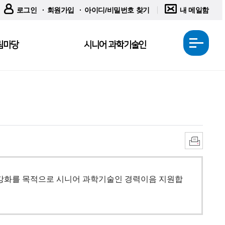
로그인
회원가입
아이디/비밀번호 찾기
내 메일함
림마당
시니어 과학기술인
전
체
메
뉴
열
기
인
쇄
 강화를 목적으로 시니어 과학기술인 경력이음 지원합