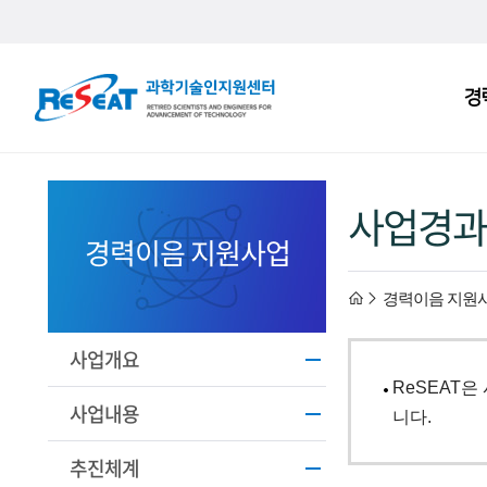
R
경
주
e
메
S
뉴
e
사업경과
a
경력이음 지원사업
t
h
경력이음 지원
고
경
o
사업개요
ReSEAT
력
m
사업내용
니다.
과
e
추진체계