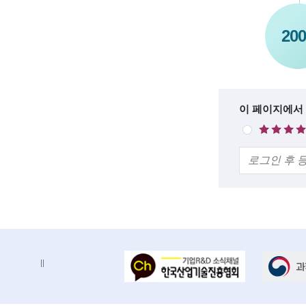
200
한
이 페이지에서
매
줄
우
의
만
견
족
배
배
너
너
정
존
지