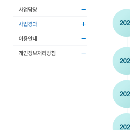
학
사업담당
기
202
사업경과
술
인
이용안내
(
개인정보처리방침
R
202
e
t
i
202
r
e
d
s
202