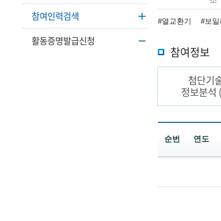
학
본
참여인력검색
정
기
#열교환기
#보일
보
활동증명발급신청
술
설
참여정보
명
인
첨단기
(
정보분석
R
e
t
순번
연도
i
공
r
동
e
과
제
d
보
고
s
서