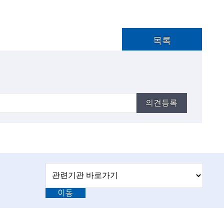
목록
의견등록
관
관
련
련
기
이동
기
관
바
관
로
L
가