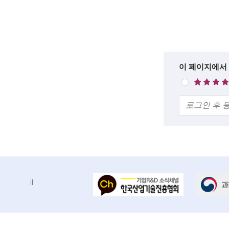
목
c
록
i
설
명
e
n
한
이 페이지에서
매
t
줄
우
의
만
i
견
족
s
t
s
a
배
배
n
너
너
d
정
존
지
e