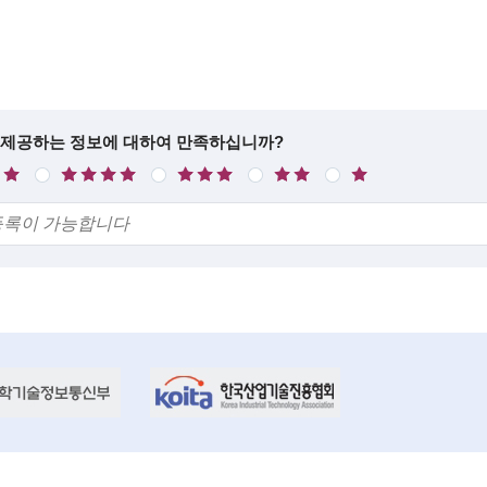
 제공하는 정보에 대하여 만족하십니까?
만
보
불
매
족
통
만
우
불
만