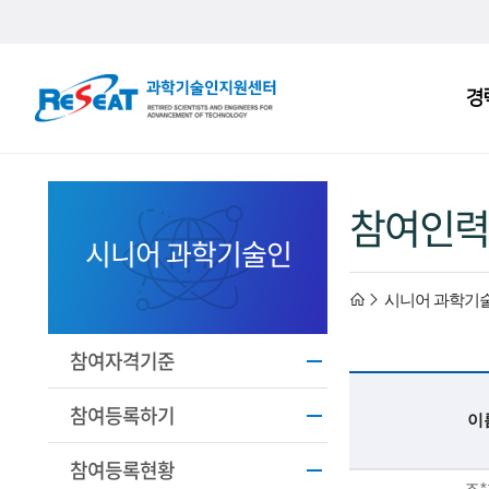
R
경
주
e
메
S
뉴
e
참여인력
a
시니어 과학기술인
t
h
시니어 과학기
고
경
o
참여자격기준
력
m
참여등록하기
이
과
e
참여등록현황
기
조