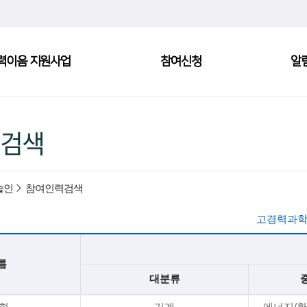
력이음 지원사업
참여신청
알
검색
술인
참여인력검색
고경력과학
름
대분류
*현
기계
에너지/