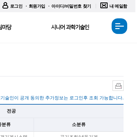
로그인
회원가입
아이디/비밀번호 찾기
내 메일함
림마당
시니어 과학기술인
전
체
메
뉴
열
기
인
쇄
기술인이 공개 동의한 추가정보는 로그인후 조회 가능합니다.
전공
중분류
소분류
환경기계시스템
공기조화/냉동기계