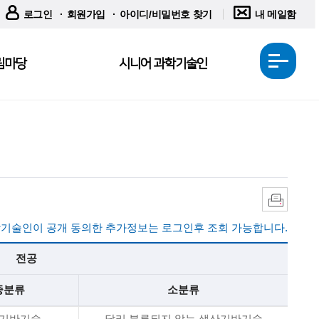
로그인
회원가입
아이디/비밀번호 찾기
내 메일함
림마당
시니어 과학기술인
전
체
메
뉴
열
기
인
쇄
기술인이 공개 동의한 추가정보는 로그인후 조회 가능합니다.
전공
중분류
소분류
기반기술
달리 분류되지 않는 생산기반기술