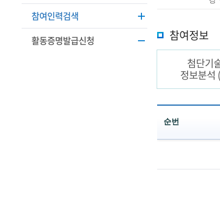
학
본
참여인력검색
정
기
보
참여정보
활동증명발급신청
술
설
명
인
첨단기
정보분석
(
R
e
순번
t
R
i
&
D
r
성
공
e
실
d
패
사
s
례