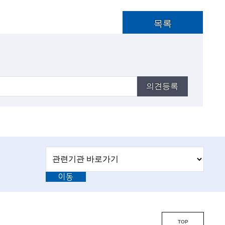
목록
의견등록
관
관
련
련
기
이동
기
관
바
관
로
L
가
기
i
TOP