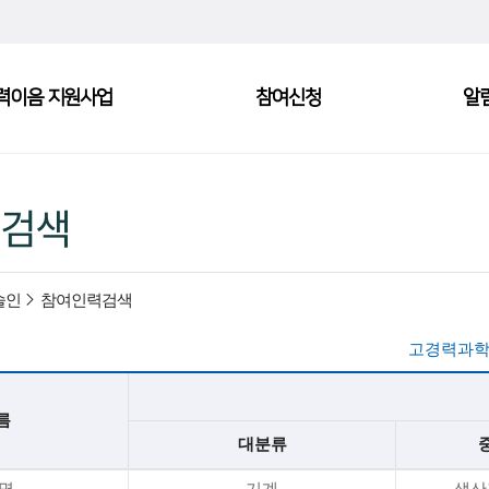
력이음 지원사업
참여신청
알
검색
술인
참여인력검색
고경력과학
름
대분류
*명
기계
생산