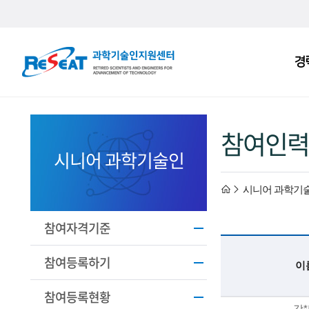
R
경
주
e
메
S
뉴
e
참여인력
a
시니어 과학기술인
t
h
시니어 과학기
고
경
o
참여자격기준
력
m
참여등록하기
이
과
e
참여등록현황
기
강