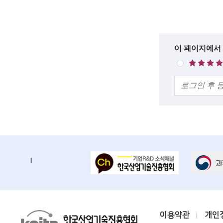
에
c
세
이
i
목
록
e
한
이 페이지에서
매
n
설
줄
우
명
의
만
t
견
족
i
s
t
s
배
배
a
너
너
n
정
존
지
d
e
K
이용약관
개인