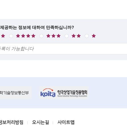
 제공하는 정보에 대하여 만족하십니까?
만
보
불
매
족
통
만
우
불
만
정보처리방침
오시는길
사이트맵