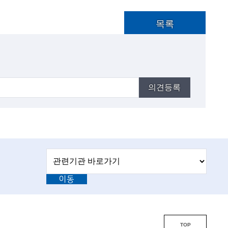
목록
의견등록
관
관
련
련
기
이동
기
관
바
관
로
L
가
기
i
TOP