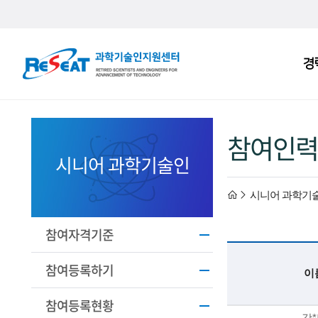
R
경
주
e
메
S
뉴
e
참여인력
a
시니어 과학기술인
t
h
시니어 과학기
고
경
o
참여자격기준
력
m
참여등록하기
이
과
e
참여등록현황
기
강