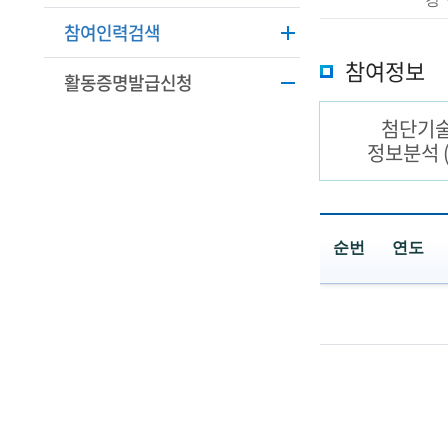
학
본
참여인력검색
정
기
보
참여정보
활동증명발급신청
술
설
명
인
첨단기
정보분석
(
R
e
순번
연도
t
공
i
동
r
과
제
e
보
고
d
서
목
s
록