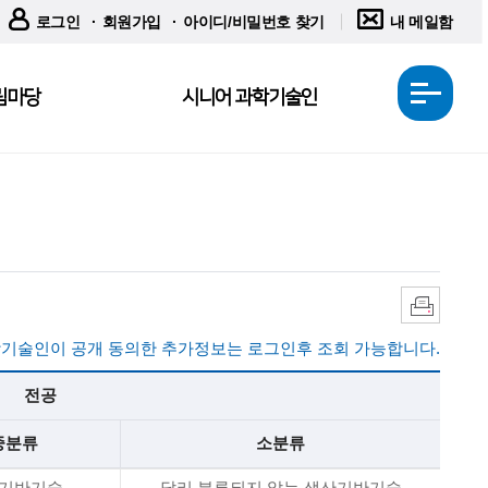
로그인
회원가입
아이디/비밀번호 찾기
내 메일함
림마당
시니어 과학기술인
전
체
메
뉴
열
기
인
쇄
기술인이 공개 동의한 추가정보는 로그인후 조회 가능합니다.
전공
중분류
소분류
기반기술
달리 분류되지 않는 생산기반기술