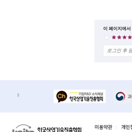
c
설
명
i
e
한
이 페이지에서
매
n
줄
우
의
만
t
견
족
i
s
t
s
배
배
a
너
너
n
정
존
지
d
e
K
이용약관
개인