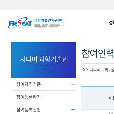
R
경
주
e
메
S
뉴
e
참여인력
a
시니어 과학기술인
t
h
시니어 과학기
고
경
o
참여자격기준
력
m
참여등록하기
이
과
e
참여등록현황
기
심