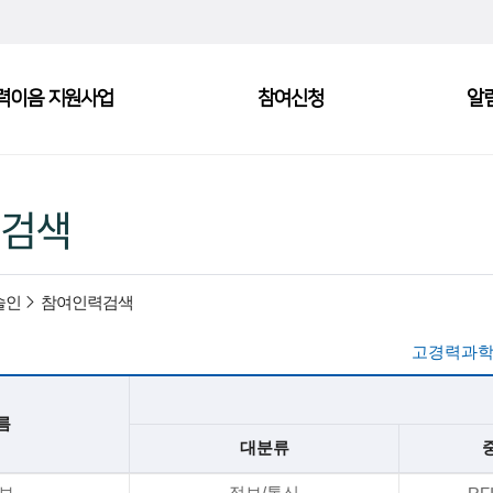
력이음 지원사업
참여신청
알
검색
술인
참여인력검색
고경력과학
름
대분류
*보
정보/통신