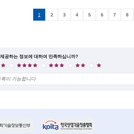
1
2
3
4
5
6
7
8
 제공하는 정보에 대하여 만족하십니까?
만
보
불
매
족
통
만
우
불
만