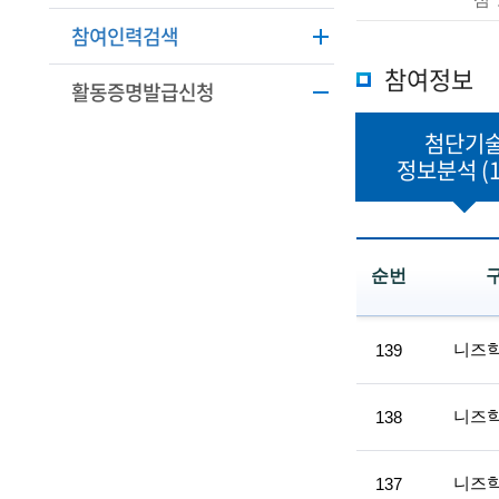
학
본
참여인력검색
정
기
보
참여정보
활동증명발급신청
술
설
명
인
첨단기
정보분석
(1
(
R
e
순번
t
첨
i
단
니즈
139
r
기
술
e
정
니즈
138
보
d
분
석
s
니즈
137
목