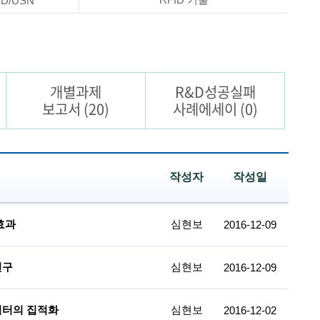
ID/USN
개별과제
R&D성공실패
보고서
(20)
사례에세이
(0)
작성자
작성일
효과
심현보
2016-12-09
연구
심현보
2016-12-09
이터의 집적화
심현보
2016-12-02