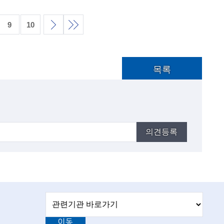
9
10
다
끝
목록
목
음
목
록
록
의견등록
관
관
련
련
기
이동
관