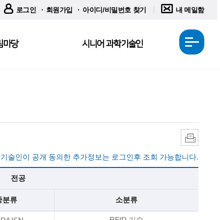
로그인
회원가입
아이디/비밀번호 찾기
내 메일함
림마당
시니어 과학기술인
전
체
메
뉴
열
기
인
쇄
기술인이 공개 동의한 추가정보는 로그인후 조회 가능합니다.
전공
중분류
소분류
RFID 기술