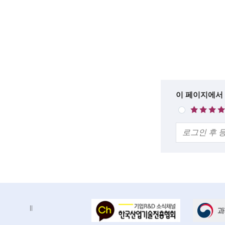
n
g
i
n
e
e
한
이 페이지에서
매
줄
r
우
의
만
s
견
족
f
o
r
a
배
배
d
너
너