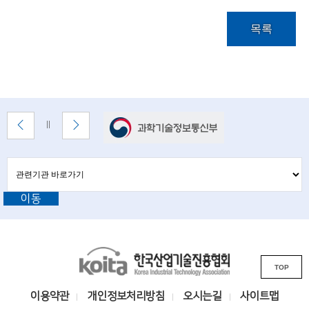
n
목록
o
l
o
g
배
이
다
배
y
너
전
음
너
배
배
정
)
존
너
너
지
관
관
보
보
련
련
기
기
기
이동
기
관
바
관
로
L
가
기
K
i
TOP
o
n
i
k
이용약관
개인정보처리방침
오시는길
사이트맵