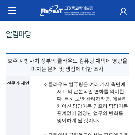
R
e
S
주
알림마당
e
메
a
뉴
t
호주 지방자치 정부의 클라우드 컴퓨팅 채택에 영향을
미치는 문제 및 쟁점에 대한 조사
고
경
전문가 제언
○
클라우드 컴퓨팅은 여러 가지 측면에
서
IT
의 근본적인 변화를 의미한
력
다
.
특히 보안 관리자라면
,
애플리
케이션 담당이든 인프라 담당이든
과
관계없이 엄청난 업무의 변화를
학
맞이하게 될 것이다
.
기
○
프라이빗 클라우드에서는 필요에 따라