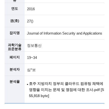
류
n
연도
2016
c
권(호)
27()
e
m
잡지명
Journal of Information Security and Applications
e
과학기술
정보통신
n
표준분류
t
페이지
19~34
o
분석자
심*보
f
t
분석물
호주 지방자치 정부의 클라우드 컴퓨팅 채택에
e
영향을 미치는 문제 및 쟁점에 대한 조사.pdf [5
55,918 byte]
c
h