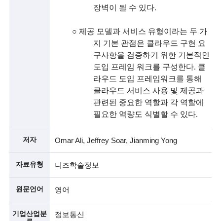
g
장벽이 될 수 있다
.
i
n
○
제공 모델과 서비스 유형이라는 두 가
지 기본 관점은 클라우드 구현 요
e
구사항을 검증하기 위한 기본적인
e
도입 프레임 워크를 구성한다
.
클
라우드 도입 프레임워크를 통해
r
클라우드 서비스 사용 및 제공과
s
관련된 중요한 역할과 각 역할에
필요한 역량도 식별할 수 있다
.
f
o
저자
Omar Ali, Jeffrey Soar, Jianming Yong
r
자료유형
니즈학술정보
a
d
원문언어
영어
v
기업산업분
정보통신
a