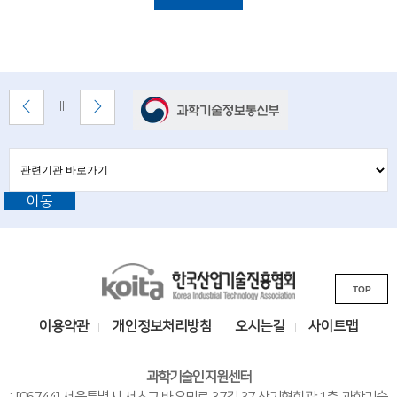
i
설
명
e
n
t
배
이
다
배
너
전
음
i
너
배
배
정
존
s
너
너
지
관
관
보
보
련
련
t
기
기
기
이동
기
관
s
바
관
로
a
L
가
기
K
n
i
TOP
o
n
d
i
k
이용약관
개인정보처리방침
오시는길
사이트맵
e
t
s
n
a
i
과학기술인지원센터
한