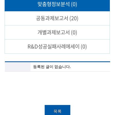
맞춤형
정보분석
(0)
술
공동과제
보고서
(20)
인
(
개별과제
보고서
(0)
R
R&D성공실패
사례에세이
(0)
e
t
i
첨
등록된 글이 없습니다.
단
r
기
술
e
정
보
d
분
s
석
목
c
록
목록