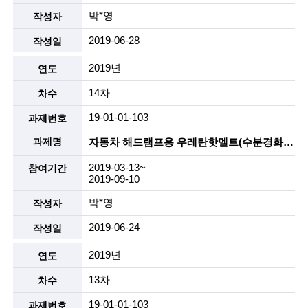
n
박*영
o
2019-06-28
l
2019년
o
14차
g
19-01-01-103
y
자동차 해드램프용 우레탄핫멜트(수분경화, 2액형) , 리사이클 핫멜트등
)
2019-03-13~
2019-09-10
박*영
2019-06-24
2019년
13차
19-01-01-103