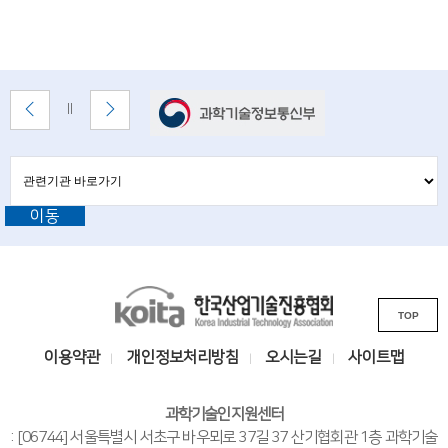
배
이
다
배
너
전
음
너
배
배
정
존
너
너
지
관
관
보
보
련
련
기
기
기
이동
기
관
바
관
로
L
가
기
K
i
TOP
o
n
i
k
이용약관
개인정보처리방침
오시는길
사이트맵
t
s
a
i
과학기술인지원센터
한
t
: [06744] 서울특별시 서초구 바우뫼로 37길 37 산기협회관 1층 과학기술