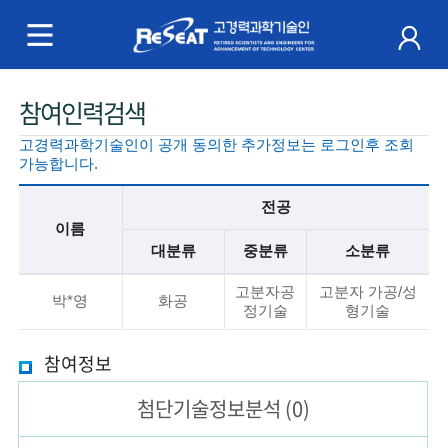
R
e
S
주
참여인력검색
e
메
고경력과학기술인이 공개 동의한 추가정보는 로그인후 조회
a
뉴
가능합니다.
t
전공
이름
고
대분류
중분류
소분류
경
기
고분자공
고분자 가공/성
본
박*영
화공
정기술
형기술
력
정
보
과
참여정보
설
명
학
첨단기술
정보분석
(0)
기