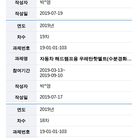
i
박*영
명
e
2019-07-19
n
2019년
t
19차
i
19-01-01-103
s
자동차 해드램프용 우레탄핫멜트(수분경화, 2액형) , 리사이클 핫멜트등
t
2019-03-13~
s
2019-09-10
a
박*영
n
2019-07-17
d
2019년
e
18차
n
19-01-01-103