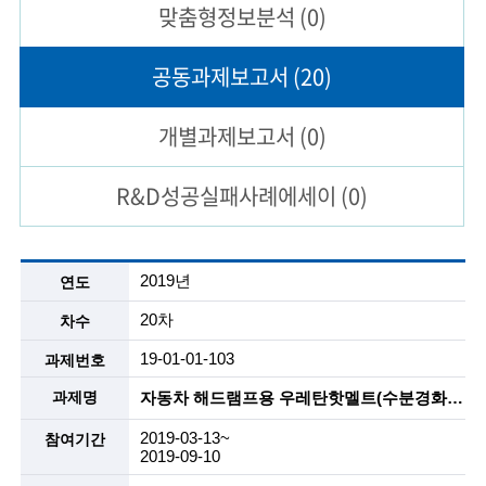
맞춤형
정보분석
(0)
술
공동과제
보고서
(20)
인
(
개별과제
보고서
(0)
R
R&D성공실패
사례에세이
(0)
e
t
i
공
2019년
동
r
과
20차
제
e
보
19-01-01-103
고
d
서
자동차 해드램프용 우레탄핫멜트(수분경화, 2액형) , 리사이클 핫멜트등
s
목
록
2019-03-13~
c
2019-09-10
설