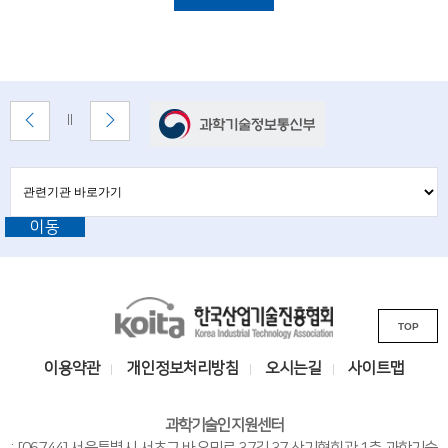
i
설
명
e
n
t
배
이
다
배
너
전
음
i
너
배
배
정
존
s
너
너
지
관
관
보
보
련
련
t
기
기
기
이동
기
관
s
바
관
로
a
L
가
기
K
n
i
TOP
o
n
d
i
k
이용약관
개인정보처리방침
오시는길
사이트맵
e
t
s
n
a
i
과학기술인지원센터
한