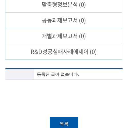
맞춤형
정보분석
(0)
술
공동과제
보고서
(0)
인
(
개별과제
보고서
(0)
R
R&D성공실패
사례에세이
(0)
e
t
i
첨
등록된 글이 없습니다.
단
r
기
술
e
정
보
d
분
s
석
목
c
록
목록