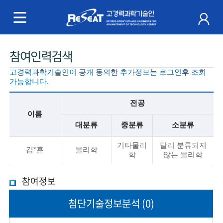
R
e
S
주
참여인력검색
e
메
고경력과학기술인이 공개 동의한 추가정보는 로그인후 조회
a
뉴
가능합니다.
t
전공
이름
고
대분류
중분류
소분류
경
기
기타물리
달리 분류되지
본
김*훈
물리학
학
않는 물리학
력
정
보
과
참여정보
설
명
학
첨단기술
정보분석
(0)
기