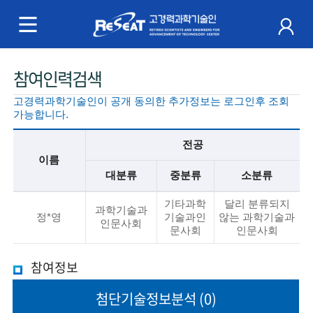
R
e
S
주
참여인력검색
e
메
고경력과학기술인이 공개 동의한 추가정보는 로그인후 조회
a
뉴
가능합니다.
t
전공
이름
고
대분류
중분류
소분류
경
기
기타과학
달리 분류되지
본
과학기술과
정*영
기술과인
않는 과학기술과
력
정
인문사회
문사회
인문사회
보
과
설
참여정보
명
학
첨단기술
정보분석
(0)
기