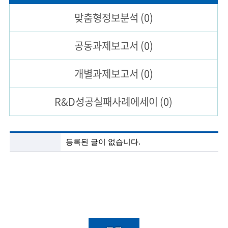
맞춤형
정보분석
(0)
술
인
공동과제
보고서
(0)
(
개별과제
보고서
(0)
R
e
R&D성공실패
사례에세이
(0)
t
i
첨
등록된 글이 없습니다.
r
단
기
e
술
정
d
보
s
분
석
c
목
록