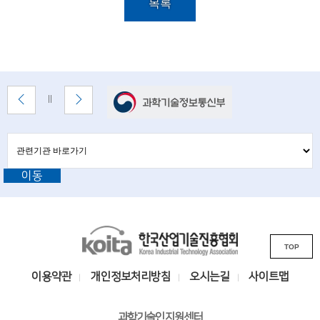
i
목록
설
e
명
n
t
배
i
이
다
배
너
전
음
너
s
배
배
정
존
너
너
지
관
관
t
보
보
련
련
기
기
기
s
이동
기
관
바
a
관
로
L
가
n
기
K
i
d
TOP
o
n
e
i
k
이용약관
개인정보처리방침
오시는길
사이트맵
t
n
s
a
i
과학기술인지원센터