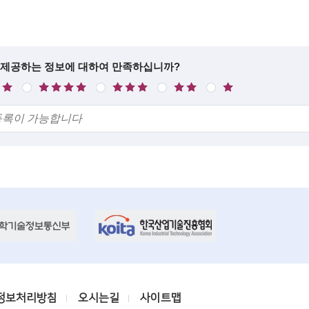
 제공하는 정보에 대하여 만족하십니까?
만
보
불
매
족
통
만
우
불
만
정보처리방침
오시는길
사이트맵