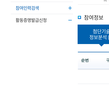
학
본
참여인력검색
정
기
보
참여정보
활동증명발급신청
술
설
명
인
첨단기
정보분석
(
R
e
순번
t
첨
i
단
r
기
술
e
정
보
d
분
석
s
목