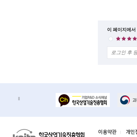
록
c
설
i
명
e
한
이 페이지에서
매
n
줄
우
의
만
t
견
족
i
s
t
s
배
배
a
너
너
n
정
존
지
d
e
K
이용약관
개인