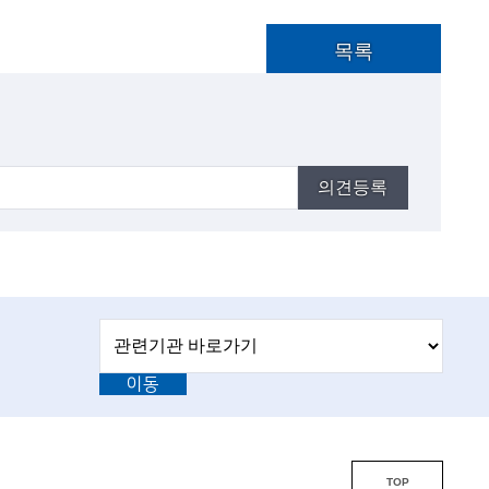
목록
의견등록
관
관
련
련
기
이동
기
관
바
관
로
L
가
기
i
TOP