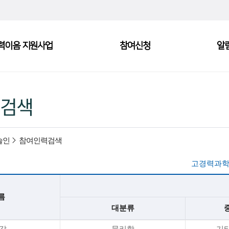
력이음 지원사업
참여신청
알
검색
술인
참여인력검색
고경력과학
름
대분류
*갑
물리학
기