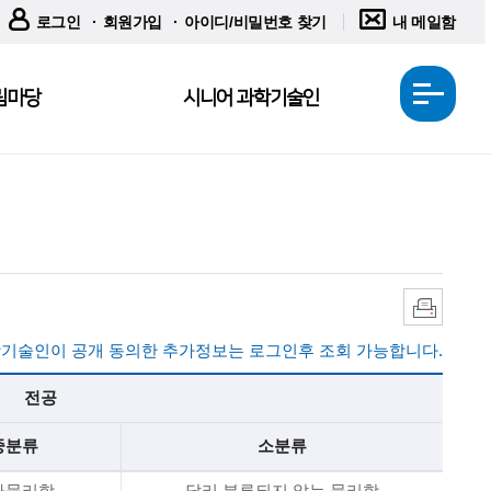
로그인
회원가입
아이디/비밀번호 찾기
내 메일함
림마당
시니어 과학기술인
전
체
메
뉴
열
기
인
쇄
기술인이 공개 동의한 추가정보는 로그인후 조회 가능합니다.
전공
중분류
소분류
타물리학
달리 분류되지 않는 물리학