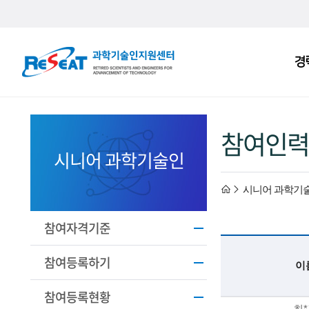
R
경
주
e
메
S
뉴
e
참여인력
a
시니어 과학기술인
t
h
시니어 과학기
고
경
o
참여자격기준
력
m
참여등록하기
이
과
e
참여등록현황
기
최