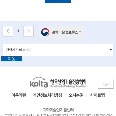
i
설
명
e
n
t
배
이
다
배
너
전
음
i
너
배
배
정
존
s
너
너
지
관
관
보
보
련
련
t
기
기
기
이동
기
관
s
바
관
로
a
L
가
기
K
n
i
TOP
o
n
d
i
k
이용약관
개인정보처리방침
오시는길
사이트맵
e
t
s
n
a
i
과학기술인지원센터
한