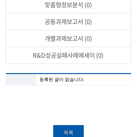
맞춤형
정보분석
(0)
술
공동과제
보고서
(0)
인
(
개별과제
보고서
(0)
R
R&D성공실패
사례에세이
(0)
e
t
i
첨
등록된 글이 없습니다.
단
r
기
술
e
정
보
d
분
s
석
목
c
록
목록