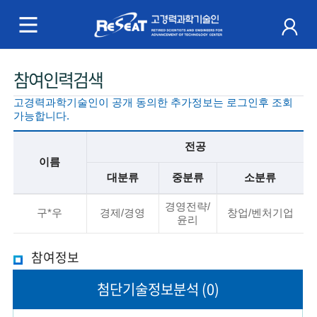
R
e
S
주
참여인력검색
e
메
고경력과학기술인이 공개 동의한 추가정보는 로그인후 조회
a
뉴
가능합니다.
t
전공
이름
고
대분류
중분류
소분류
경
기
경영전략/
본
구*우
경제/경영
창업/벤처기업
윤리
력
정
보
과
참여정보
설
명
학
첨단기술
정보분석
(0)
기