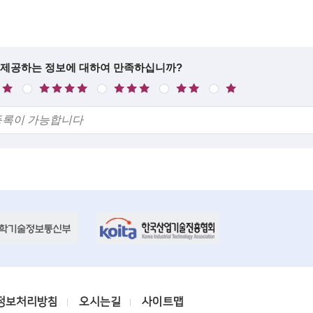
 제공하는 정보에 대하여 만족하십니까?
만
보
불
매
족
통
만
우
불
만
정보처리방침
오시는길
사이트맵