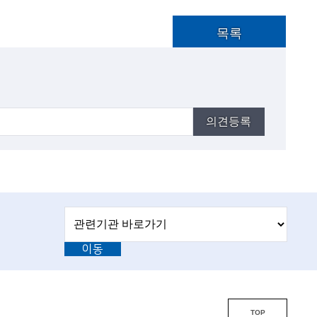
목록
의견등록
관
관
련
련
기
이동
기
관
바
관
로
L
가
기
i
TOP