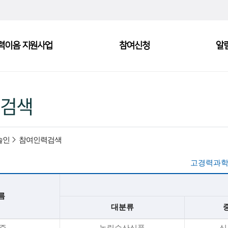
력이음 지원사업
참여신청
알
검색
술인
참여인력검색
고경력과학
름
대분류
*준
농림수산식품
식