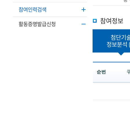
학
본
참여인력검색
정
기
보
참여정보
활동증명발급신청
술
설
명
인
첨단기
정보분석
(
R
e
순번
t
첨
i
단
r
기
술
e
정
보
d
분
석
s
목