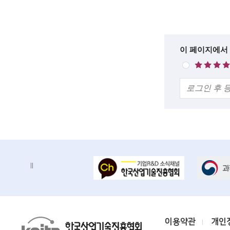
록
c
설
i
명
e
한
이 페이지에서
매
n
줄
우
의
만
t
견
족
i
s
t
s
배
배
a
너
너
n
정
존
지
d
e
K
이용약관
개인