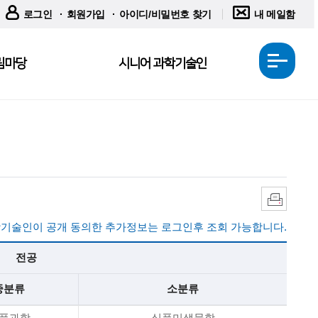
로그인
회원가입
아이디/비밀번호 찾기
내 메일함
림마당
시니어 과학기술인
전
체
메
뉴
열
기
인
쇄
기술인이 공개 동의한 추가정보는 로그인후 조회 가능합니다.
전공
중분류
소분류
품과학
식품미생물학