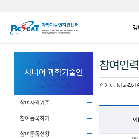
R
경
주
e
메
S
뉴
e
참여인력
a
시니어 과학기술인
t
h
시니어 과학기
고
경
o
참여자격기준
력
m
참여등록하기
이
과
e
참여등록현황
기
황