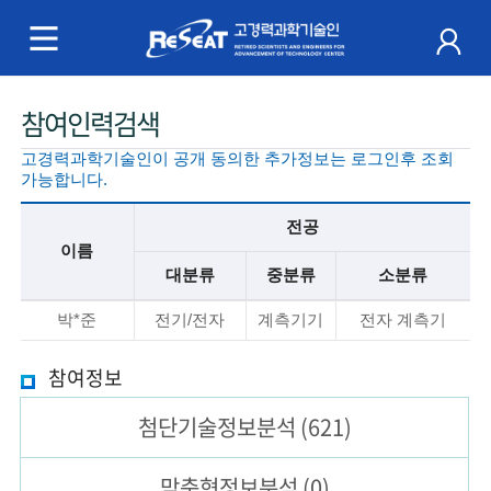
R
e
S
주
참여인력검색
e
메
고경력과학기술인이 공개 동의한 추가정보는 로그인후 조회
a
뉴
가능합니다.
t
전공
이름
고
대분류
중분류
소분류
경
기
박*준
전기/전자
계측기기
전자 계측기
본
력
정
보
참여정보
과
설
첨단기술
정보분석
(621)
명
학
기
맞춤형
정보분석
(0)