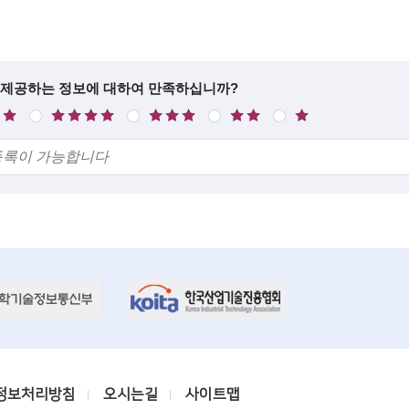
 제공하는 정보에 대하여 만족하십니까?
만
보
불
매
족
통
만
우
불
만
정보처리방침
오시는길
사이트맵