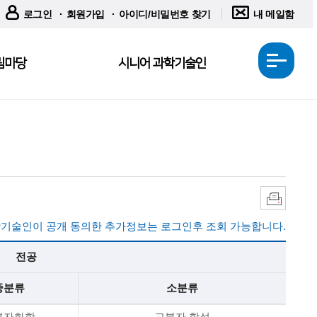
로그인
회원가입
아이디/비밀번호 찾기
내 메일함
림마당
시니어 과학기술인
전
체
메
뉴
열
기
인
쇄
기술인이 공개 동의한 추가정보는 로그인후 조회 가능합니다.
전공
중분류
소분류
분자화학
고분자 합성