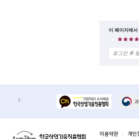
록
c
설
i
명
e
한
이 페이지에서
매
n
줄
우
의
만
t
견
족
i
s
t
s
배
배
a
너
너
n
정
존
지
d
e
K
이용약관
개인