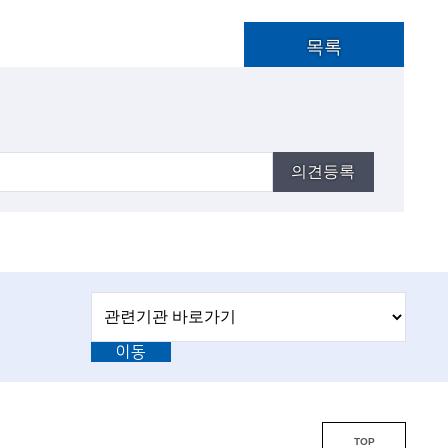
목록
의견등록
관
관
련
련
기
이동
기
관
바
관
로
L
가
기
i
TOP