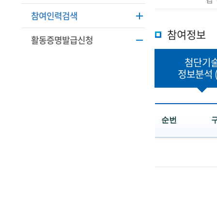
학
본
참여인력검색
정
기
보
참여정보
활동증명발급신청
술
설
명
인
첨단기
정보분석
(
R
e
순번
t
첨
i
단
r
기
술
e
정
보
d
분
석
s
목