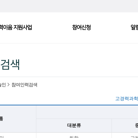
력이음 지원사업
참여신청
알
검색
술인
참여인력검색
고경력과학
름
대분류
*민
화학
고