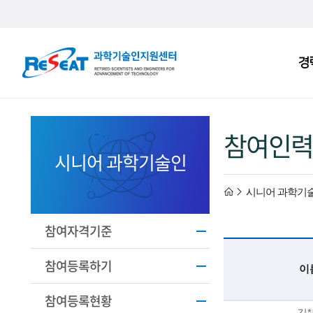
R
경
주
e
메
S
뉴
e
참여인력
a
시니어 과학기술인
t
h
시니어 과학기
고
경
o
참여자격기준
력
m
참여등록하기
이
과
e
참여등록현황
기
김