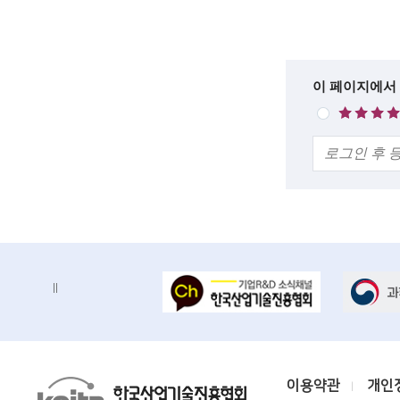
록
c
설
i
명
e
한
이 페이지에서
매
n
줄
우
의
만
t
견
족
i
s
t
s
배
배
a
너
너
n
정
존
지
d
e
K
이용약관
개인