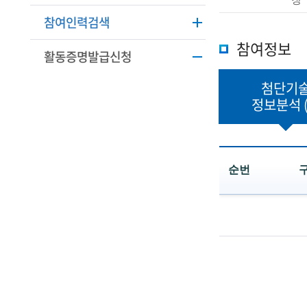
학
본
참여인력검색
정
기
보
참여정보
활동증명발급신청
술
설
명
인
첨단기
정보분석
(
R
e
순번
t
첨
i
단
r
기
술
e
정
보
d
분
석
s
목