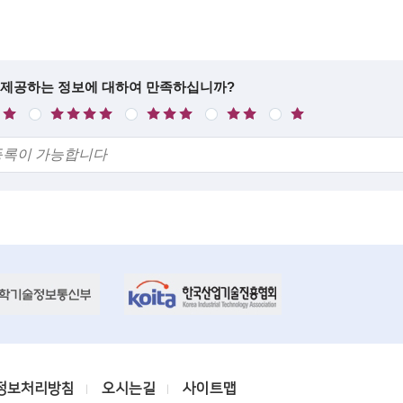
 제공하는 정보에 대하여 만족하십니까?
만
보
불
매
족
통
만
우
불
만
정보처리방침
오시는길
사이트맵