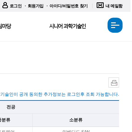
로그인
회원가입
아이디/비밀번호 찾기
내 메일함
림마당
시니어 과학기술인
전
체
메
뉴
열
기
인
쇄
기술인이 공개 동의한 추가정보는 로그인후 조회 가능합니다.
전공
중분류
소분류
프트웨어
임베디드 S/W