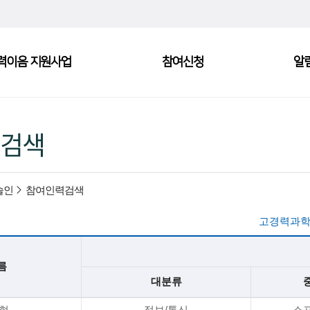
력이음 지원사업
참여신청
알
검색
술인
참여인력검색
고경력과학
름
대분류
*현
정보/통신
소