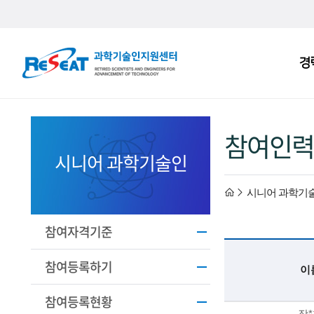
R
경
주
e
메
S
뉴
e
참여인력
a
시니어 과학기술인
t
h
시니어 과학기
고
경
o
참여자격기준
력
m
참여등록하기
이
과
e
참여등록현황
기
장