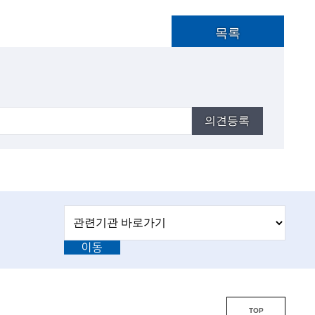
목록
의견등록
관
관
련
련
기
이동
기
관
바
관
로
L
가
기
i
TOP