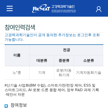
R
e
S
주
참여인력검색
e
메
고경력과학기술인이 공개 동의한 추가정보는 로그인후 조회
a
뉴
가능합니다.
t
전공
이름
고
대분류
중분류
소분류
경
기
로봇/자동
본
노*훈
기계
기계자동화기술
화기계
력
정
보
#신기술 사업화(BM 수립), 스마트가전/전장 제어, ESS 및
과
스마트그리드, AI·로봇·드론 융합 제어, 정부 R&D 과제 기획
설
·제안서 자문
명
학
참여정보
기