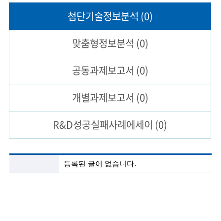
첨단기술
정보분석
(0)
술
인
맞춤형
정보분석
(0)
(
공동과제
보고서
(0)
R
e
개별과제
보고서
(0)
t
i
R&D성공실패
사례에세이
(0)
r
e
첨
등록된 글이 없습니다.
단
d
기
술
s
정
c
보
분