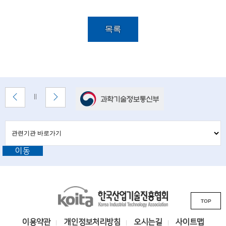
i
석
목
e
록
목록
n
설
명
t
i
s
배
이
다
배
t
너
전
음
너
배
배
정
존
s
너
너
지
관
관
보
보
련
a
련
기
기
기
이동
기
관
n
바
관
로
d
L
가
기
e
K
i
TOP
o
n
n
i
k
이용약관
개인정보처리방침
오시는길
사이트맵