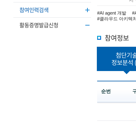
학
본
참여인력검색
정
기
#AI agent 개발
#
보
#클라우드 아키텍
활동증명발급신청
술
설
명
참여정보
인
(
첨단기
R
정보분석
e
t
i
순번
r
첨
e
단
기
d
술
정
s
보