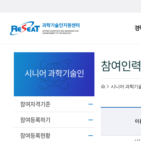
R
경
주
e
메
S
뉴
e
참여인력
a
시니어 과학기술인
t
h
시니어 과학기
고
경
o
참여자격기준
력
m
참여등록하기
이
과
e
참여등록현황
기
서