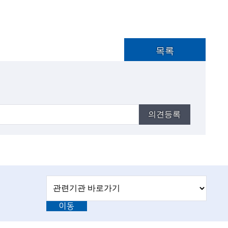
목록
의견등록
관
관
련
련
기
이동
기
관
바
관
로