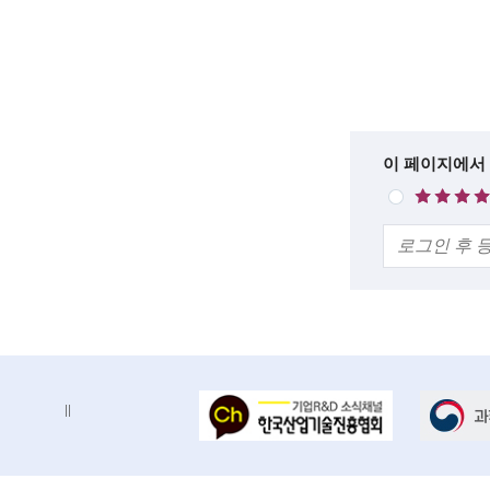
분
c
석
목
i
록
e
설
n
명
한
이 페이지에서
t
매
줄
우
i
의
만
s
견
족
t
s
a
n
배
배
d
너
너
정
존
e
지