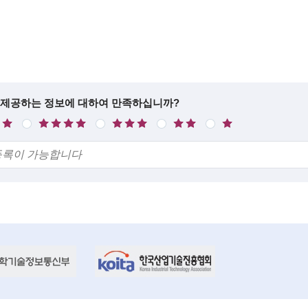
 제공하는 정보에 대하여 만족하십니까?
만
보
불
매
족
통
만
우
불
만