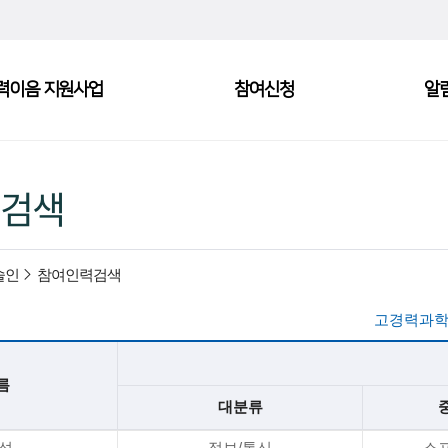
력이음 지원사업
참여신청
알
검색
술인
참여인력검색
고경력과학
름
대분류
*석
정보/통신
소