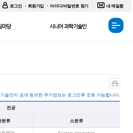
로그인
회원가입
아이디/비밀번호 찾기
내 메일함
림마당
시니어 과학기술인
전
체
메
뉴
열
기
인
쇄
기술인이 공개 동의한 추가정보는 로그인후 조회 가능합니다.
전공
중분류
소분류
프트웨어