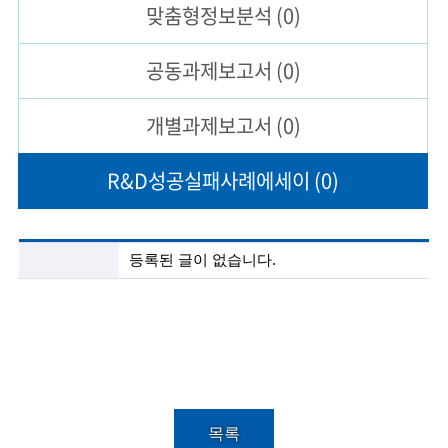
맞춤형
정보분석
(0)
술
공동과제
보고서
(0)
인
(
개별과제
보고서
(0)
R
R&D성공실패
사례에세이
(0)
e
t
i
R
등록된 글이 없습니다.
&
r
D
성
e
공
실
d
패
사
s
례
에
c
세
목록