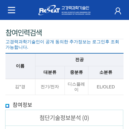
R
e
S
주
참여인력검색
e
메
고경력과학기술인이 공개 동의한 추가정보는 로그인후 조회
a
뉴
가능합니다.
t
전공
이름
고
대분류
중분류
소분류
경
기
디스플레
본
김*경
전기/전자
EL/OLED
이
력
정
보
과
참여정보
설
명
학
첨단기술
정보분석
(0)
기