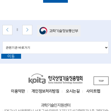
i
이
목
e
록
n
설
명
t
배
이
다
배
너
전
음
i
너
배
배
정
존
s
너
너
지
관
관
보
보
련
련
t
기
기
기
이동
기
관
s
바
관
로
a
L
가
기
K
n
i
TOP
o
n
d
i
k
이용약관
개인정보처리방침
오시는길
사이트맵
e
t
s
n
a
i
과학기술인지원센터
한