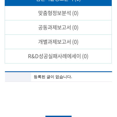
술
맞춤형
정보분석
(0)
인
공동과제
보고서
(0)
(
R
개별과제
보고서
(0)
e
R&D성공실패
사례에세이
(0)
t
i
r
첨
등록된 글이 없습니다.
단
e
기
술
d
정
보
s
분
c
석
목