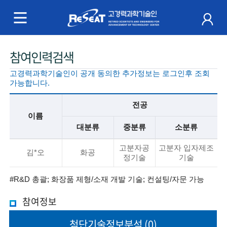
R
e
S
주
참여인력검색
e
메
고경력과학기술인이 공개 동의한 추가정보는 로그인후 조회
a
뉴
가능합니다.
t
전공
이름
고
대분류
중분류
소분류
경
기
고분자공
고분자 입자제조
본
김*오
화공
정기술
기술
력
정
보
#R&D 총괄; 화장품 제형/소재 개발 기술; 컨설팅/자문 가능
과
설
참여정보
명
학
첨단기술
정보분석
(0)
기