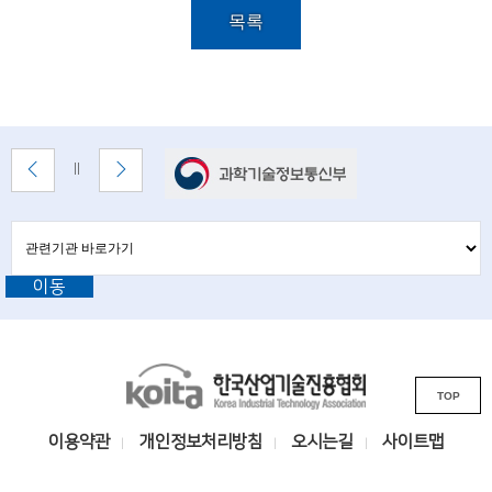
i
록
목록
e
설
명
n
t
i
배
이
다
배
너
전
음
s
너
배
배
정
존
t
너
너
지
관
관
보
보
련
련
s
기
기
기
이동
기
관
a
바
관
로
n
L
가
기
K
d
i
TOP
o
n
e
i
k
이용약관
개인정보처리방침
오시는길
사이트맵
n
t
s