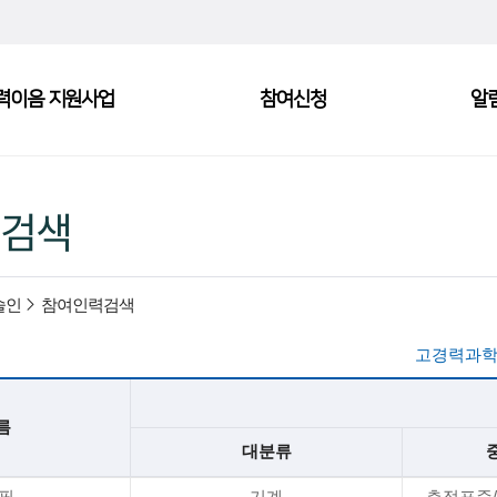
력이음 지원사업
참여신청
알
검색
술인
참여인력검색
고경력과학
름
대분류
*필
기계
측정표준