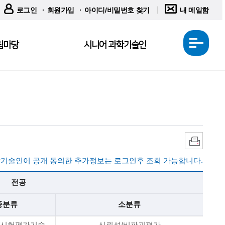
로그인
회원가입
아이디/비밀번호 찾기
내 메일함
림마당
시니어 과학기술인
전
체
메
뉴
열
기
인
쇄
기술인이 공개 동의한 추가정보는 로그인후 조회 가능합니다.
전공
중분류
소분류
/시험평가기술
신뢰성/비파괴평가