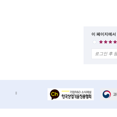
석
c
목
록
i
설
e
명
n
한
이 페이지에서
매
t
줄
우
의
만
i
견
족
s
t
s
a
배
배
n
너
너
d
정
존
지
e