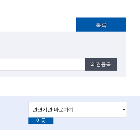
목록
의견등록
관
관
련
련
기
이동
기
관
바
관
로
L
가