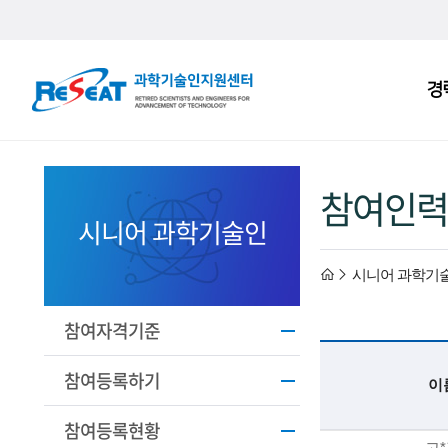
R
경
주
e
메
S
뉴
e
참여인력
a
시니어 과학기술인
t
h
시니어 과학기
고
경
o
참여자격기준
력
m
참여등록하기
이
과
e
참여등록현황
기
고