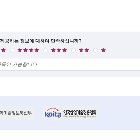
 제공하는 정보에 대하여 만족하십니까?
만
보
불
매
족
통
만
우
불
만