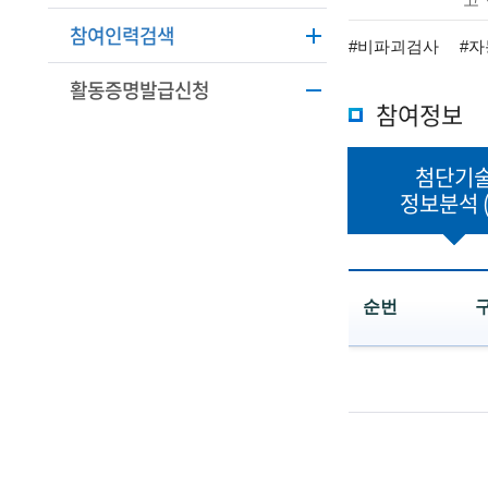
학
본
참여인력검색
정
기
#비파괴검사
#
보
활동증명발급신청
술
설
참여정보
명
인
첨단기
(
정보분석
R
e
t
순번
i
첨
r
단
e
기
술
d
정
보
s
분