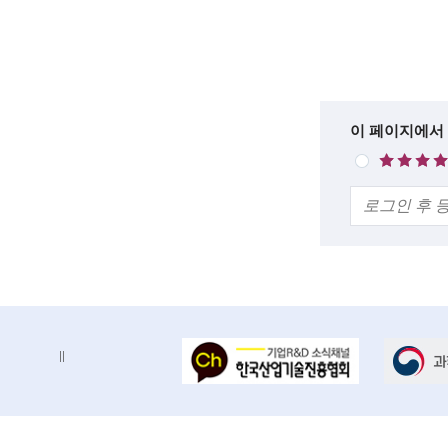
석
c
목
록
i
설
e
명
n
한
이 페이지에서
매
t
줄
우
의
만
i
견
족
s
t
s
a
배
배
n
너
너
d
정
존
지
e