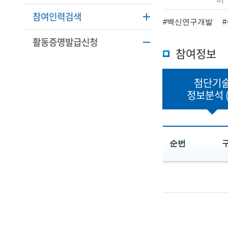
학
본
참여인력검색
정
기
#백신연구개발
보
활동증명발급신청
술
설
참여정보
명
인
첨단기
(
정보분석
R
e
t
순번
i
첨
r
단
e
기
술
d
정
보
s
분