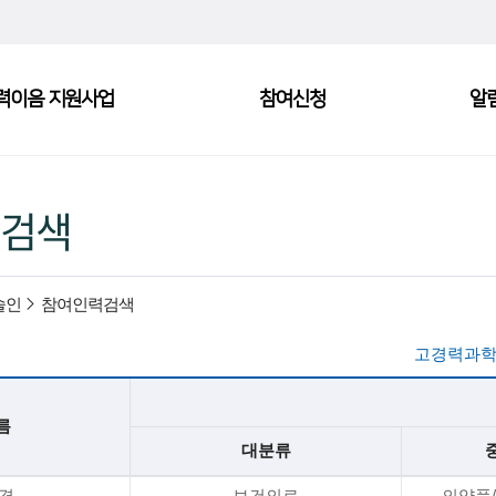
력이음 지원사업
참여신청
알
검색
술인
참여인력검색
고경력과학
름
대분류
*경
보건의료
의약품