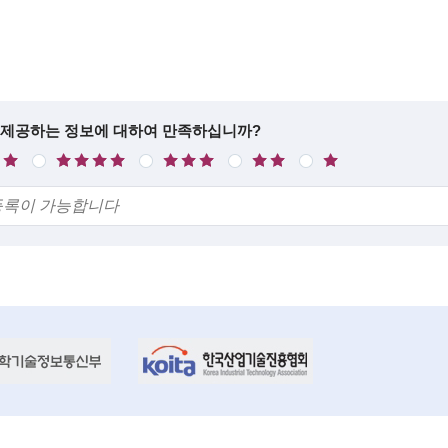
 제공하는 정보에 대하여 만족하십니까?
만
보
불
매
족
통
만
우
불
만