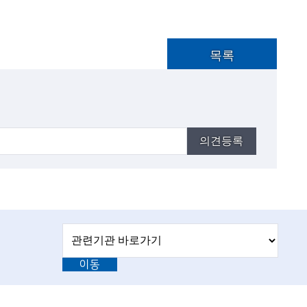
목록
의견등록
관
관
련
련
기
이동
기
관
바
관
로
L
가