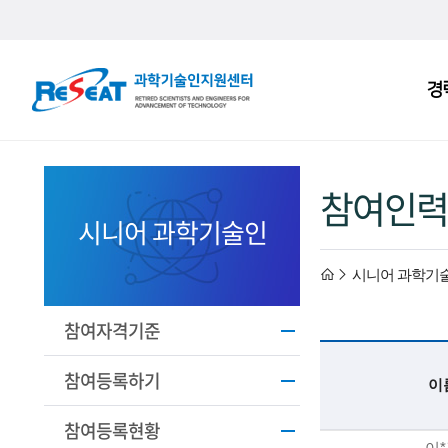
R
경
주
e
메
S
뉴
e
참여인력
a
시니어 과학기술인
t
h
시니어 과학기
고
경
o
참여자격기준
력
m
참여등록하기
이
과
e
참여등록현황
기
이