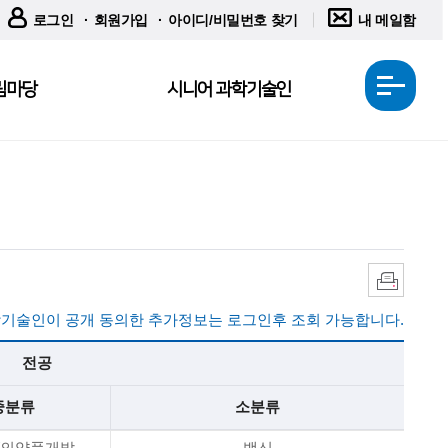
로그인
회원가입
아이디/비밀번호 찾기
내 메일함
림마당
시니어 과학기술인
전
체
메
뉴
열
기
인
쇄
기술인이 공개 동의한 추가정보는 로그인후 조회 가능합니다.
전공
중분류
소분류
/의약품개발
백신