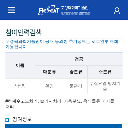
R
e
S
주
참여인력검색
e
메
고경력과학기술인이 공개 동의한 추가정보는 로그인후 조회
a
뉴
가능합니다.
t
전공
이름
고
대분류
중분류
소분류
경
기
수질오염 방지기
본
박*웅
환경
물관리
술
력
정
보
#하폐수고도처리, 슬러지처리, 기축분뇨, 음식물류 폐기물
과
처리
설
명
학
참여정보
기