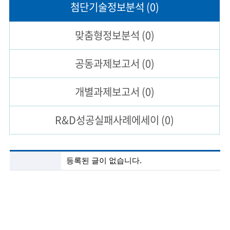
첨단기술
정보분석
(0)
술
맞춤형
정보분석
(0)
인
(
공동과제
보고서
(0)
R
개별과제
보고서
(0)
e
t
R&D성공실패
사례에세이
(0)
i
r
첨
등록된 글이 없습니다.
e
단
기
d
술
정
s
보
c
분
석