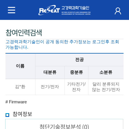
R
e
S
주
참여인력검색
e
메
고경력과학기술인이 공개 동의한 추가정보는 로그인후 조회
a
뉴
가능합니다.
t
전공
이름
고
대분류
중분류
소분류
경
기
기타전기/
달리 분류되지
본
김*환
전기/전자
전자
않는 전기/전자
력
정
보
# Firmware
과
설
참여정보
명
학
첨단기술
정보분석
(0)
기