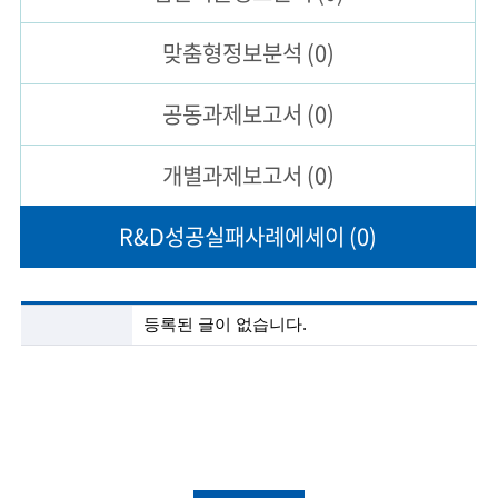
술
맞춤형
정보분석
(0)
인
공동과제
보고서
(0)
(
R
개별과제
보고서
(0)
e
R&D성공실패
사례에세이
(0)
t
i
r
R
등록된 글이 없습니다.
&
e
D
성
d
공
실
s
패
사
c
례
에