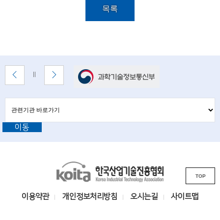
i
세
목록
e
이
목
n
록
t
설
명
i
배
이
다
배
너
전
음
너
s
배
배
정
존
너
너
t
지
관
관
보
보
련
련
s
기
기
기
이동
기
관
a
바
관
로
n
L
가
기
K
d
i
TOP
o
n
e
i
k
이용약관
개인정보처리방침
오시는길
사이트맵
n
t
s