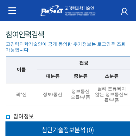
R
e
S
주
참여인력검색
e
메
고경력과학기술인이 공개 동의한 추가정보는 로그인후 조회
a
뉴
가능합니다.
t
전공
이름
고
대분류
중분류
소분류
경
기
달리 분류되지
본
정보통신
곽*신
정보/통신
않는 정보통신모
력
정
모듈/부품
듈/부품
보
과
설
참여정보
명
학
첨단기술
정보분석
(0)
기