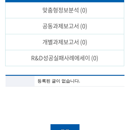
맞춤형
정보분석
(0)
술
인
공동과제
보고서
(0)
(
개별과제
보고서
(0)
R
e
R&D성공실패
사례에세이
(0)
t
i
첨
등록된 글이 없습니다.
r
단
기
e
술
정
d
보
s
분
석
c
목
록