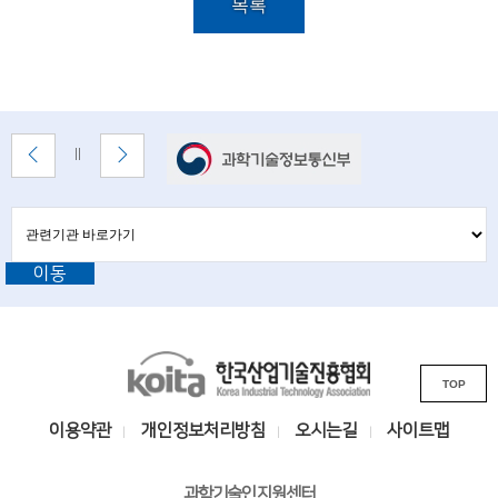
i
목록
설
e
명
n
t
배
i
이
다
배
너
전
음
너
s
배
배
정
존
너
너
지
관
관
t
보
보
련
련
기
기
기
s
이동
기
관
바
a
관
로
L
가
n
기
K
i
d
TOP
o
n
e
i
k
이용약관
개인정보처리방침
오시는길
사이트맵
t
n
s
a
i
과학기술인지원센터