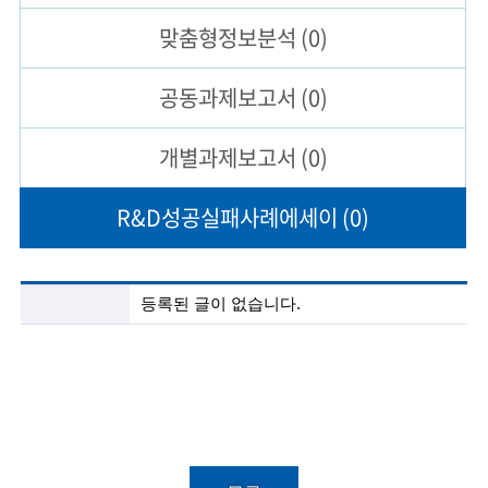
맞춤형
정보분석
(0)
술
인
공동과제
보고서
(0)
(
개별과제
보고서
(0)
R
e
R&D성공실패
사례에세이
(0)
t
i
R
등록된 글이 없습니다.
r
&
D
e
성
공
d
실
패
s
사
례
c
에