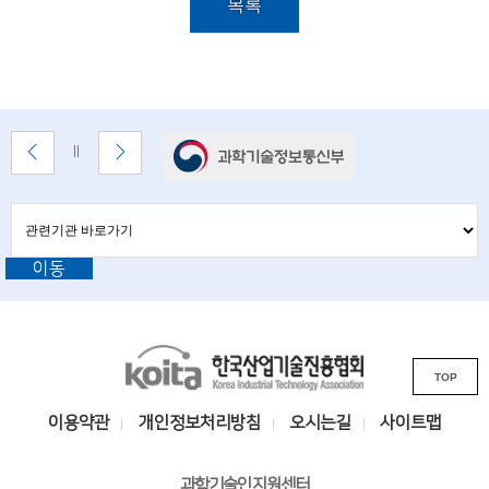
i
세
목록
이
e
목
록
n
설
t
명
배
i
이
다
배
너
전
음
너
s
배
배
정
존
너
너
지
관
관
t
보
보
련
련
기
기
기
s
이동
기
관
바
a
관
로
L
가
n
기
K
i
d
TOP
o
n
e
i
k
이용약관
개인정보처리방침
오시는길
사이트맵
t
n
s
a
i
과학기술인지원센터