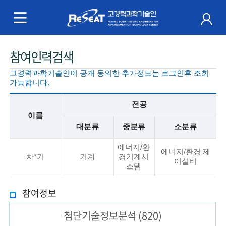
R
e
S
주
참여인력검색
e
메
고경력과학기술인이 공개 동의한 추가정보는 로그인후 조회
a
뉴
가능합니다.
t
전공
이름
고
대분류
중분류
소분류
경
기
에너지/환
본
에너지/환경 제
차*기
기계
경기계시
력
정
어설비
스템
보
과
설
참여정보
명
학
첨단기술
정보분석
(820)
기