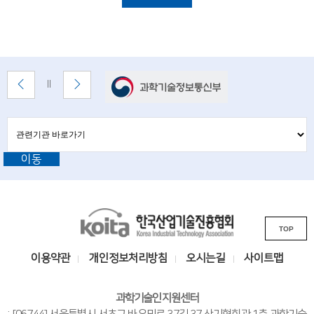
i
설
명
e
n
t
배
이
다
배
너
전
음
i
너
배
배
정
존
s
너
너
지
관
관
보
보
련
련
t
기
기
기
이동
기
관
s
바
관
로
a
L
가
기
K
n
i
TOP
o
n
d
i
k
이용약관
개인정보처리방침
오시는길
사이트맵
e
t
s
n
a
i
과학기술인지원센터
한