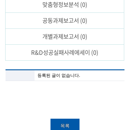
맞춤형
정보분석
(0)
술
공동과제
보고서
(0)
인
(
개별과제
보고서
(0)
R
R&D성공실패
사례에세이
(0)
e
t
i
첨
등록된 글이 없습니다.
단
r
기
술
e
정
보
d
분
s
석
목
c
록
목록