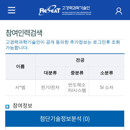
R
e
S
주
참여인력검색
e
메
고경력과학기술인이 공개 동의한 추가정보는 로그인후 조회
a
뉴
가능합니다.
t
전공
이름
고
대분류
중분류
소분류
경
기
반도체소
본
서*범
전기/전자
Si 소자
자/시스템
력
정
보
과
참여정보
설
명
학
첨단기술
정보분석
(0)
기