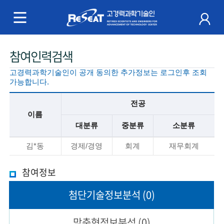
R
e
S
주
참여인력검색
e
메
고경력과학기술인이 공개 동의한 추가정보는 로그인후 조회
a
뉴
가능합니다.
t
전공
이름
고
대분류
중분류
소분류
경
기
김*동
경제/경영
회계
재무회계
본
력
정
보
참여정보
과
설
첨단기술
정보분석
(0)
명
학
기
맞춤형
정보분석
(0)