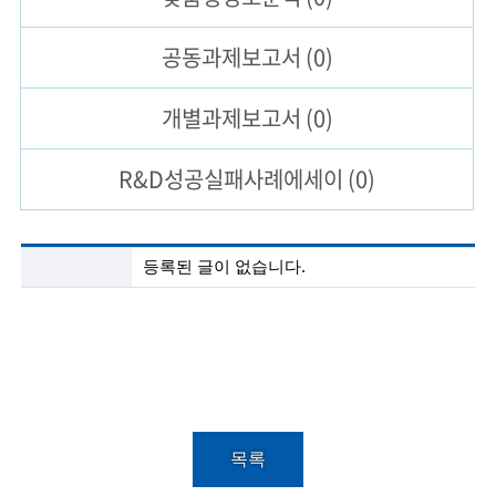
술
공동과제
보고서
(0)
인
개별과제
보고서
(0)
(
R
R&D성공실패
사례에세이
(0)
e
t
첨
등록된 글이 없습니다.
i
단
기
r
술
정
e
보
분
d
석
s
목
록
목록
c
설