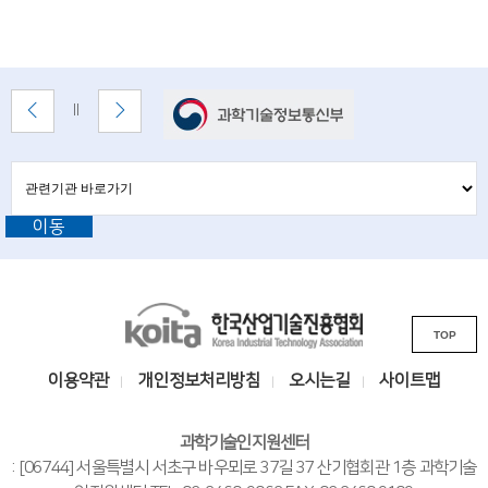
i
명
e
n
배
이
다
배
t
너
전
음
너
배
배
정
i
존
너
너
지
관
관
s
보
보
련
련
기
기
기
t
이동
기
관
바
관
s
로
L
가
a
기
K
i
n
TOP
o
n
i
d
k
이용약관
개인정보처리방침
오시는길
사이트맵
t
s
e
a
i
과학기술인지원센터
n
한
t
: [06744] 서울특별시 서초구 바우뫼로 37길 37 산기협회관 1층 과학기술