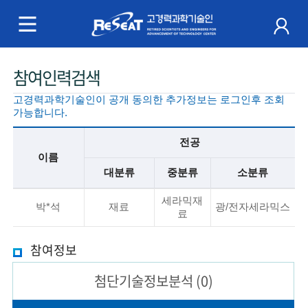
R
e
S
주
참여인력검색
e
메
고경력과학기술인이 공개 동의한 추가정보는 로그인후 조회
a
뉴
가능합니다.
t
전공
이름
고
대분류
중분류
소분류
경
기
세라믹재
본
박*석
재료
광/전자세라믹스
료
력
정
보
과
참여정보
설
명
학
첨단기술
정보분석
(0)
기