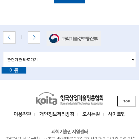
i
설
명
e
n
t
배
이
다
배
너
전
음
i
너
배
배
정
존
s
너
너
지
관
관
보
보
련
련
t
기
기
기
이동
기
관
s
바
관
로
a
L
가
기
K
n
i
TOP
o
n
d
i
k
이용약관
개인정보처리방침
오시는길
사이트맵
e
t
s
n
a
i
과학기술인지원센터
한