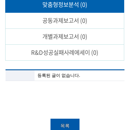
맞춤형
정보분석
(0)
술
공동과제
보고서
(0)
인
(
개별과제
보고서
(0)
R
R&D성공실패
사례에세이
(0)
e
t
i
첨
등록된 글이 없습니다.
단
r
기
술
e
정
보
d
분
s
석
목
c
록
목록