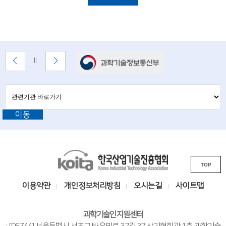
i
설
명
e
n
t
배
이
다
배
너
전
음
i
너
배
배
정
존
s
너
너
지
관
관
보
보
련
련
t
기
기
기
이동
기
관
s
바
관
로
a
L
가
기
K
n
i
TOP
o
n
d
i
k
이용약관
개인정보처리방침
오시는길
사이트맵
e
t
s
n
a
i
과학기술인지원센터
한