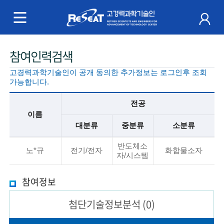
R
e
S
주
참여인력검색
e
메
고경력과학기술인이 공개 동의한 추가정보는 로그인후 조회
a
뉴
가능합니다.
t
전공
이름
고
대분류
중분류
소분류
경
기
반도체소
본
노*규
전기/전자
화합물소자
자/시스템
력
정
보
과
참여정보
설
명
학
첨단기술
정보분석
(0)
기