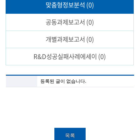
맞춤형
정보분석
(0)
술
공동과제
보고서
(0)
인
(
개별과제
보고서
(0)
R
R&D성공실패
사례에세이
(0)
e
t
i
첨
등록된 글이 없습니다.
단
r
기
술
e
정
보
d
분
s
석
목
c
록
목록