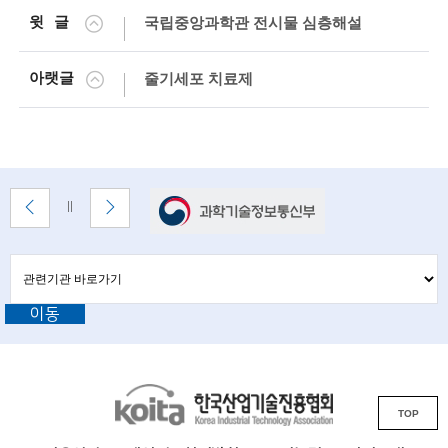
g
윗글
국립중앙과학관 전시물 심층해설
i
n
아랫글
줄기세포 치료제
e
e
r
배
s
이
다
배
너
전
음
너
f
배
배
정
존
너
너
지
관
관
o
보
보
련
련
기
기
기
r
이동
기
관
바
a
관
로
d
L
가
기
K
i
v
TOP
o
n
a