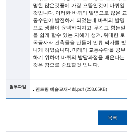
i
명한 많은것중에 가장 으뜸인것이 바퀴일
e
것입니다
이러한 바퀴의 발병으로 많은 교
.
통수단이 발전하게 되었는데 바퀴의 발명
n
으로 생활이 윤택하여지고
무겁고 힘든일
,
t
을 쉽게 할수 있는 지혜가 생겨
위대한 토
,
i
목공사와 건축물을 만들어 인류 역사를 빛
나게 하였습니다
미래의 교통수단을 공부
.
s
하기 위하여 바퀴의 발달과정을 배운다는
t
것은 참으로 중요할것 입니다
.
s
a
첨부파일
맨트링 예습교재-4회.pdf
(293.65KB)
n
d
e
목록
n