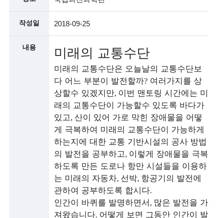
술
작성일
2018-09-25
인
내용
미래의 교통수단
(
미래의 교통수단은 오늘날의 교통수단보
R
다 어느 부분이 발전할까
여러가지를 상
?
e
상할수 있겠지만
이번 맨토링 시간에는 미
,
t
래의 교통수단이 가능할수 있도록 바다가
있고
산이 있어 가로 막힌 장애물을 어떻
,
i
게 극복하여 미래의 교통수단이 가능하게
r
하는지에 대한 교통 기반시설의 공사 방법
e
의 발전을 공부하고
이렇게 장애물을 극복
,
하도록 만든 도로나 항만 시설들을 이용하
d
는 미래의 자동차
선박
항공기의 발전에
,
,
s
관하여 공부하도록 합시다
.
인간이 바퀴를 발명하면서
많은 발전을 가
c
,
져왔습니다
어떻게 보면 그동안 인간이 발
.