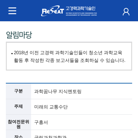
R
e
S
주
알림마당
e
메
a
뉴
2018년 이전 고경력 과학기술인들이 청소년 과학교육
t
활동 후 작성한 각종 보고서들을 조회하실 수 있습니다.
고
경
구분
과학꿈나무 지식멘토링
력
주제
미래의 교통수단
과
참여전문위
학
구흥서
원
기
장소
국립과천과학관