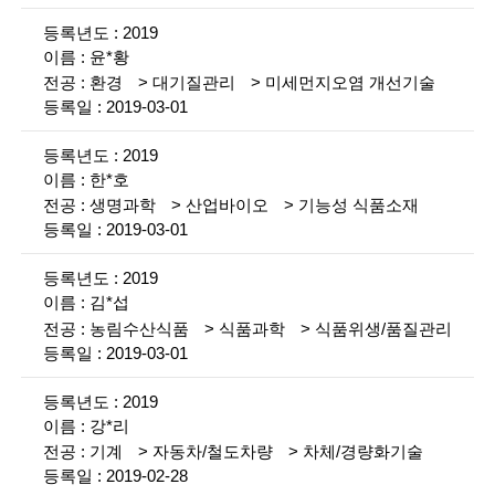
g
i
2019
윤*황
n
환경
대기질관리
미세먼지오염 개선기술
2019-03-01
e
e
2019
한*호
r
생명과학
산업바이오
기능성 식품소재
s
2019-03-01
f
2019
o
김*섭
농림수산식품
식품과학
식품위생/품질관리
r
2019-03-01
a
2019
d
강*리
v
기계
자동차/철도차량
차체/경량화기술
2019-02-28
a