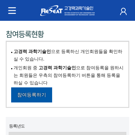
R
e
S
주
참여등록현황
e
메
a
뉴
고경력 과학기술인
으로 등록하신 개인회원들을 확인하
t
실 수 있습니다.
개인회원 중
고경력 과학기술인
으로 참여등록을 원하시
고
는 회원들은 우측의 참여등록하기 버튼을 통해 등록을
경
하실 수 있습니다
력
참여등록하기
과
학
등록년도
기