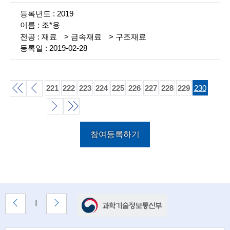
n
2019
조*용
c
재료
금속재료
구조재료
e
2019-02-28
m
e
221
222
223
224
225
226
227
228
229
230
n
처
이
t
음
전
다
끝
o
참여등록하기
목
목
목
음
f
록
록
목
록
t
록
e
배
이
다
배
c
너
전
음
너
배
배
h
정
존