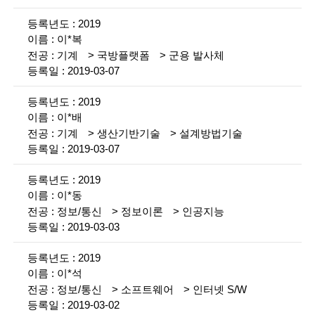
i
황
2019
e
설
이*복
명
n
기계
국방플랫폼
군용 발사체
2019-03-07
t
i
2019
이*배
s
기계
생산기반기술
설계방법기술
t
2019-03-07
s
2019
a
이*동
정보/통신
정보이론
인공지능
n
2019-03-03
d
2019
e
이*석
n
정보/통신
소프트웨어
인터넷 S/W
2019-03-02