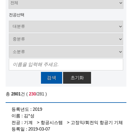
술
전공선택
인
(
R
e
t
i
검색
초기화
r
e
총
2801
건
(
230
/281
)
d
참
2019
여
s
김*성
등
록
c
기계
항공시스템
고정익/회전익 항공기 기체
현
2019-03-07