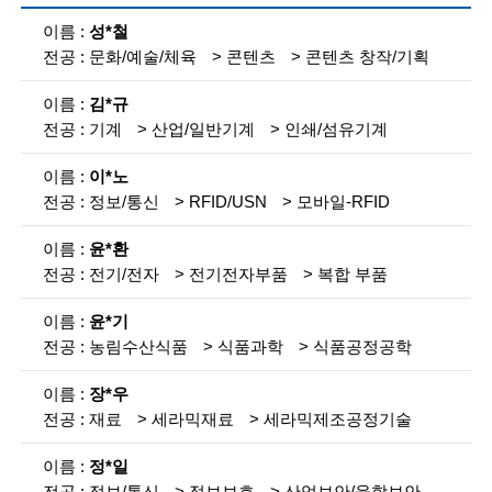
i
참
성*철
여
e
문화/예술/체육
콘텐츠
콘텐츠 창작/기획
인
n
력
검
김*규
t
색
기계
산업/일반기계
인쇄/섬유기계
목
i
록
이*노
s
정보/통신
RFID/USN
모바일-RFID
설
명
t
윤*환
s
전기/전자
전기전자부품
복합 부품
a
윤*기
n
농림수산식품
식품과학
식품공정공학
d
장*우
e
재료
세라믹재료
세라믹제조공정기술
n
정*일
정보/통신
정보보호
산업보안/융합보안