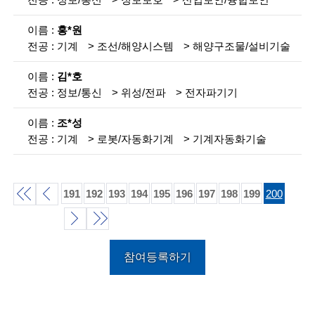
g
i
홍*원
n
기계
조선/해양시스템
해양구조물/설비기술
e
김*호
e
정보/통신
위성/전파
전자파기기
r
조*성
기계
로봇/자동화기계
기계자동화기술
s
f
o
191
192
193
194
195
196
197
198
199
200
r
처
이
a
음
전
다
끝
참여등록하기
d
목
목
목
음
v
록
록
목
록
a
록