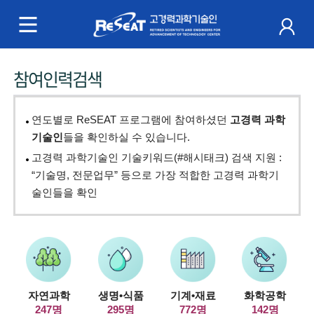
R
e
S
주
참여인력검색
e
메
a
뉴
연도별로 ReSEAT 프로그램에 참여하셨던
고경력 과학
t
기술인
들을 확인하실 수 있습니다.
고경력 과학기술인 기술키워드(#해시태크) 검색 지원 :
고
“기술명, 전문업무” 등으로 가장 적합한 고경력 과학기
경
술인들을 확인
력
과
학
자연과학
생명•식품
기계•재료
화학공학
기
247명
295명
772명
142명