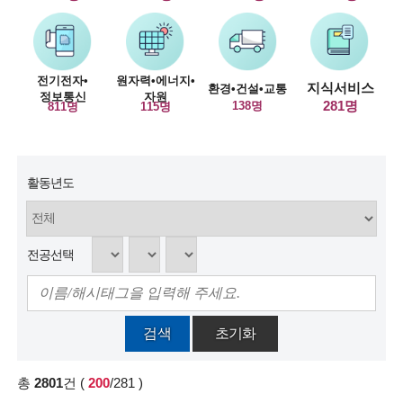
술
인
전기전자•
원자력•에너지•
지식서비스
환경•건설•교통
정보통신
자원
(
281명
138명
811명
115명
R
e
활동년도
t
i
r
전공선택
e
d
검색
초기화
s
c
총
2801
건
(
200
/281
)