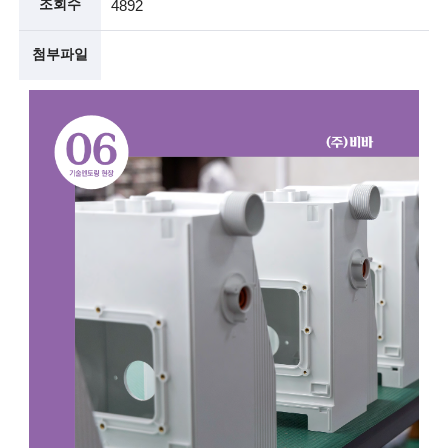
조회수
4892
술
첨부파일
인
(
R
e
t
i
r
e
d
s
c