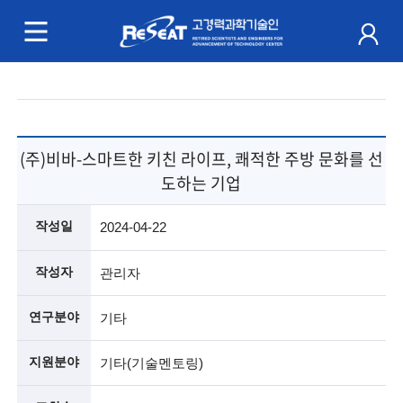
R
e
S
주
e
메
a
뉴
(주)비바-스마트한 키친 라이프, 쾌적한 주방 문화를 선
t
도하는 기업
고
작성일
2024-04-22
경
작성자
관리자
력
연구분야
기타
과
학
지원분야
기타(기술멘토링)
기