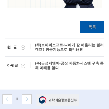
목록
(주)브이피소프트-나에게 잘 어울리는 컬러
윗글
렌즈? 인공지능으로 확인해요
(주)금성지앤씨-공장 자동화시스템 구축 통
아랫글
해 미래를 열다
배
이
다
배
너
전
음
너
배
배
정