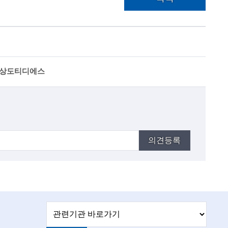
주)상도티디에스
의견등록
관
관
련
련
기