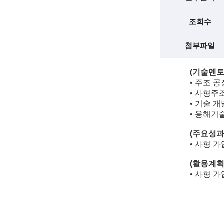
학
기
조회수
술
첨부파일
인
(기술멘토
(
•
주조 공
•
사형주조
R
•
기술 개
e
•
용해기술
t
(주요성
•
사형 가
i
(활용계
r
•
사형 가
e
d
s