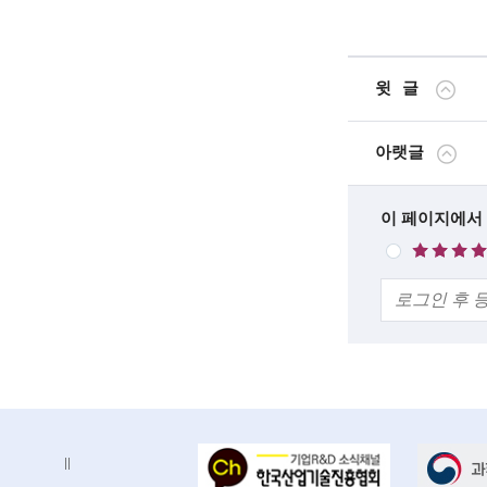
c
i
윗글
e
n
아랫글
t
i
한
이 페이지에서
매
s
줄
우
의
t
만
견
족
s
a
n
d
배
e
배
너
너