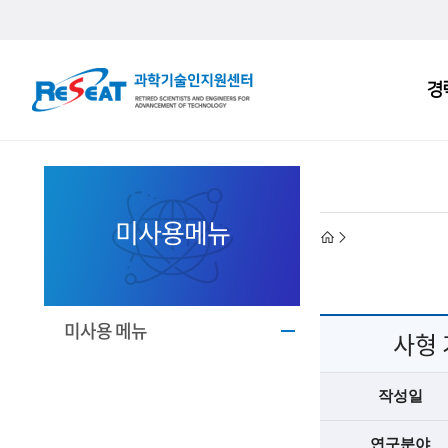
R
경
주
e
메
S
뉴
e
a
미사용메뉴
h
t
고
o
경
미사용 메뉴
사형 
m
력
e
작성일
과
연구분야