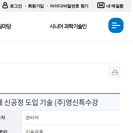
로그인
회원가입
아이디/비밀번호 찾기
내 메일함
림마당
시니어 과학기술인
전
체
메
뉴
열
기
인
쇄
계 신공정 도입 기술 (주)영신특수강
성자
관리자
분야
기술검증