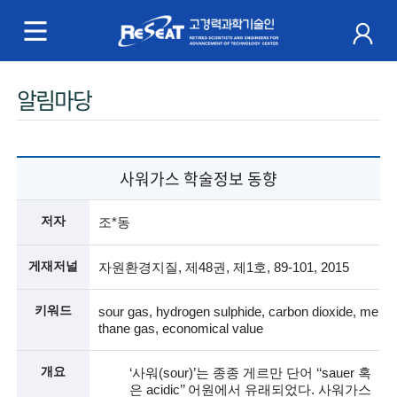
R
e
S
주
알림마당
e
메
a
뉴
t
사워가스 학술정보 동향
고
저자
조*동
경
게재저널
자원환경지질, 제48권, 제1호, 89-101, 2015
력
키워드
sour gas, hydrogen sulphide, carbon dioxide, me
과
thane gas, economical value
학
개요
‘사워(sour)’는 종종 게르만 단어 ‘‘sauer 혹
기
은 acidic’’ 어원에서 유래되었다. 사워가스