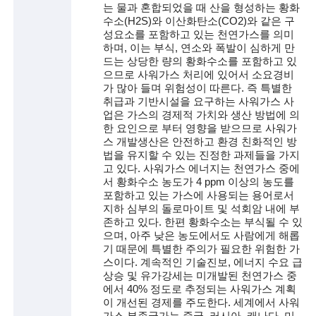
는 물과 혼합되었을 때 산을 형성하는 황화
수소(H2S)와 이산화탄소(CO2)와 같은 구
술
성요소를 포함하고 있는 천연가스를 의미
하며, 이는 부식, 연소와 폭발이 심하게 만
인
드는 상당한 량의 황화수소를 포함하고 있
으므로 사워가스 처리에 있어서 소요경비
(
가 많아 들며 위험성이 따른다. 즉 특별한
R
취급과 기반시설을 요구하는 사워가스 사
업은 가스의 경제적 가치와 생산 방법에 의
e
한 요인으로 부터 영향을 받으므로 사워가
스 개발생산은 안전하고 환경 친화적인 방
t
법을 유지할 수 있는 진정한 과제들을 가지
고 있다. 사워가스 에너지는 천연가스 중에
i
서 황화수소 농도가 4 ppm 이상의 농도를
포함하고 있는 가스에 사용되는 용어로서
r
지하 심부의 돌로마이트 및 석회암 내에 부
e
존하고 있다. 한편 황화수소는 부식될 수 있
으며, 아주 낮은 농도에서도 사람에게 해롭
d
기 때문에 특별한 주의가 필요한 위험한 가
스이다. 계속적인 기술진보, 에너지 수요 급
s
상승 및 유가강세는 미개발된 천연가스 중
에서 40% 정도로 추정되는 사워가스 계획
c
이 개선된 경제를 주도한다. 세계에서 사워
가스 부존국가는 중국, 러시아, 캐나다, 미