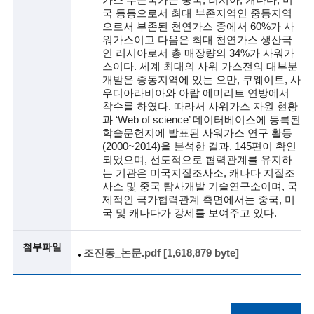
i
국 등등으로서 최대 부존지역인 중동지역
e
으로서 부존된 천연가스 중에서 60%가 사
워가스이고 다음은 최대 천연가스 생산국
n
인 러시아로서 총 매장량의 34%가 사워가
스이다. 세계 최대의 사워 가스전의 대부분
t
개발은 중동지역에 있는 오만, 쿠웨이트, 사
우디아라비아와 아랍 에미리트 연방에서
i
착수를 하였다. 따라서 사워가스 자원 현황
과 ‘Web of science’ 데이터베이스에 등록된
s
학술문헌지에 발표된 사워가스 연구 활동
t
(2000~2014)을 분석한 결과, 145편이 확인
되었으며, 선도적으로 협력관계를 유지하
s
는 기관은 미국지질조사소, 캐나다 지질조
사소 및 중국 탐사개발 기술연구소이며, 국
a
제적인 국가협력관계 측면에서는 중국, 미
국 및 캐나다가 강세를 보여주고 있다.
n
d
첨부파일
조진동_논문.pdf [1,618,879 byte]
e
n