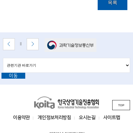
g
목록
i
n
e
e
배
이
다
배
너
전
음
r
너
배
배
정
존
s
너
너
지
관
관
보
보
련
련
f
기
기
기
이동
기
관
o
바
관
로
r
L
가
기
K
a
i
TOP
o
n
d
i
k
이용약관
개인정보처리방침
오시는길
사이트맵
v
t
s
a
a