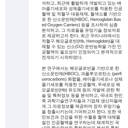
석하고, 최근에 활발하게 개발되고 있는 배
아줄기세포와 성체줄기세포를 적용한 인공
술
혈액 및 적혈구 대용제제, 혈색소를 기반으
로 한 산소운반체(HBOC, Hemoglobin Bas
인
ed Oxygen Carriers) 등을 조사하여 심층
분석하고, 그 자료들을 유망기술 정보자료
(
로 제공하고자 한다. 최근 우리나라에서도
R
적혈구 헤모글로빈(Hb, Hemoglobin)을 대
체할 수 있는 산소(O2) 운반능력을 가진 인
e
공혈액의 필요성이 인정되어그 본격적으로
전개되기 시작하였다.
t
본 연구에서는 헤모글로빈을 기반으로 한
i
산소운반체(HBOC), 과플루오르탄소 (perfl
uorocarbons) 화합물, 배아줄기세포나 성체
r
줄기세포를 적용한 인공혈액, 무세포성 헤
e
모글로빈(Hb) 유도체 등의 개발에 관한 학
술 및 특허정보 등을 분석하고, 국내외 한민
d
족 과학기술연구자들과 기업체 생산자들에
게 그 자료정보를 제공하여 장차 유망기술
s
을 창출시키는데 기여하고자 한다. 또한 국
민보건과 건강을 위한 수혈용 혈액 대체물
c
질인 인공혈액을 연구하는데 체계적인 국
내외 학술정보와 특허정보의 분석을 통하