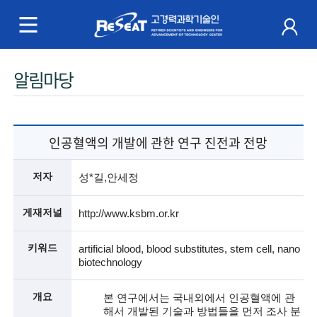
R
e
S
주
알림마당
e
메
a
뉴
t
인공혈액의 개발에 관한 연구 진전과 전망
고
저자
성*길,안세정
경
게재저널
http://www.ksbm.or.kr
력
키워드
artificial blood, blood substitutes, stem cell, nano
과
biotechnology
학
개요
본 연구에서는 국내외에서 인공혈액에 관
기
해서 개발된 기술과 방법들을 먼저 조사 분