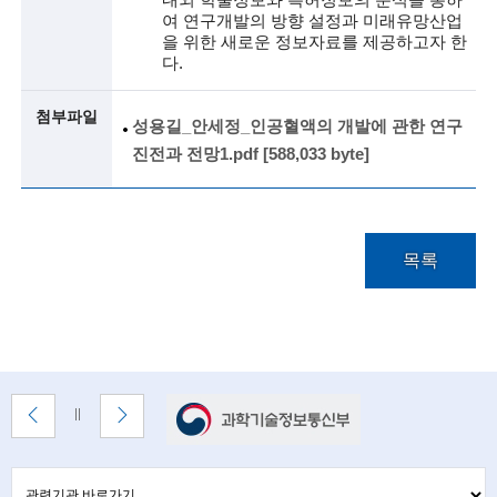
i
여 연구개발의 방향 설정과 미래유망산업
e
을 위한 새로운 정보자료를 제공하고자 한
다.
n
t
첨부파일
성용길_안세정_인공혈액의 개발에 관한 연구
i
진전과 전망1.pdf [588,033 byte]
s
t
목록
s
a
n
d
배
이
다
배
e
너
전
음
너
배
배
n
정
존
너
너
지
관
관
보
보
련