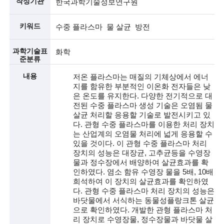
작성기관
한국과학기술정보연구원
술
키워드
수중 플라스마 물 살균 방전
인
과학기술표
화학
(
준분류
R
내용
저온 플라스마는 매질의 기체상에서 에너
지를 함유한 부분적인 이온화 전자들은 낮
e
은 온도를 유지한다. 다양한 전기적으로 대
전된 수중 플라스마 생성 기술은 오염됨 물
t
살균 처리할 응용할 기술로 발전시키고 있
i
다. 관형 수중 플라스마를 이용한 처리 장치
는 산업계의 오염물 처리에 넓게 응용할 수
r
있을 것이다. 이 관형 수중 플라스마 처리
장치의 성능은 대장균, 고추균등을 수영장
e
물과 정수장에서 배양하여 살균효과를 확
인하였다. 염소 함유 수영장 물을 5배, 10배
d
희석하여 이 장치의 살균효과를 확인하였
s
다. 관형 수중 플라스마 처리 장치의 성능은
바닷물에서 서식하는 동물성플랑크톤 살균
c
으로 확인하였다. 개발한 관형 플라스마 처
리 장치로 수영장물, 정수장물과 바닷물 살