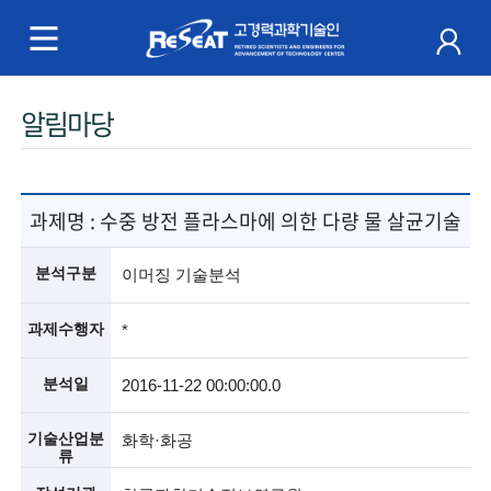
R
e
S
주
알림마당
e
메
a
뉴
t
과제명 :
수중 방전 플라스마에 의한 다량 물 살균기술
고
분석구분
이머징 기술분석
경
과제수행자
*
력
분석일
2016-11-22 00:00:00.0
과
학
기술산업분
화학·화공
류
기