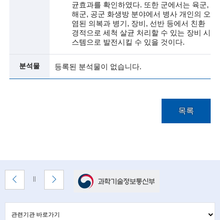
i
균효과를 확인하였다. 또한 군에서는 육군,
해군, 공군 화생방 분야에서 병사 개인의 오
e
염된 의복과 병기, 장비, 선반 등에서 친환
경적으로 세척 살균 처리할 수 있는 장비 시
n
스템으로 발전시킬 수 있을 것이다.
t
분석물
등록된 분석물이 없습니다.
i
s
t
목록
s
a
n
d
배
이
다
배
e
너
전
음
너
배
배
정
존
n
너
너
지
관
관
보
보
련