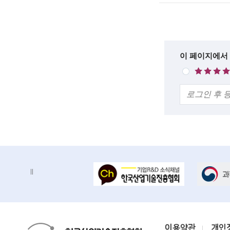
n
일
:
g
i
한
이 페이지에서
n
매
줄
우
e
의
만
견
e
족
r
s
f
o
배
배
너
r
너
정
존
a
지
d
K
이용약관
개인