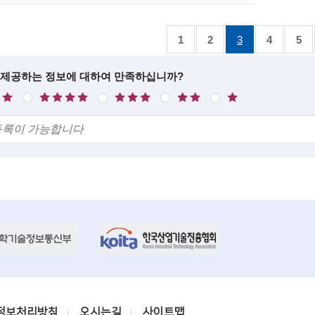
일
:
1
2
3
4
5
 제공하는 정보에 대하여 만족하십니까?
만
보
불
매
족
통
만
우
불
만
정보처리방침
오시는길
사이트맵