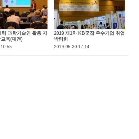
고경력 과학기술인 활용 지
2019 제1차 KB굿잡 우수기업 취업
교육(대전)
박람회
 10:55
등
2019-05-30 17:14
록
일
: