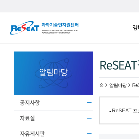
R
경
주
e
메
S
뉴
e
ReSEA
a
알림마당
t
h
알림마당
Re
고
경
o
공지사항
ReSEAT 
력
m
자료실
과
e
자유게시판