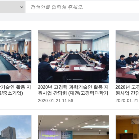
학기술인 활용 지
2020년 고경력 과학기술인 활용 지
2020년 
울/중소기업)
원사업 간담회 (대전/고경력과학기
원사업 간담
술인)
등
2020-01-21 11:56
등
2020-01-21
록
록
일
일
:
: