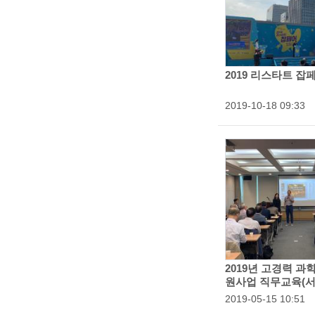
c
i
e
2019 리스타트 잡
n
등
2019-10-18 09:33
t
록
i
일
:
s
t
s
a
n
2019년 고경력 과
d
원사업 직무교육(서
e
등
2019-05-15 10:51
록