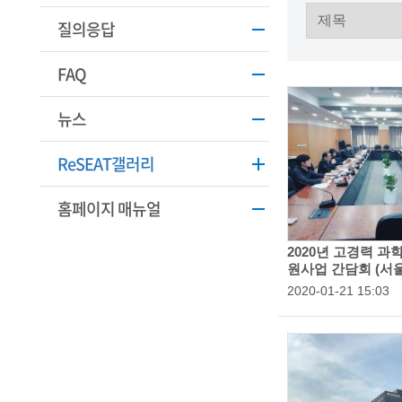
학
질의응답
기
FAQ
술
인
뉴스
(
ReSEAT갤러리
R
e
홈페이지 매뉴얼
t
2020년 고경력 과
i
원사업 간담회 (서
등
2020-01-21 15:03
r
록
일
e
:
d
s