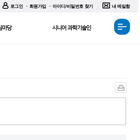
로그인
회원가입
아이디/비밀번호 찾기
내 메일함
림마당
시니어 과학기술인
전
체
메
뉴
열
기
인
쇄