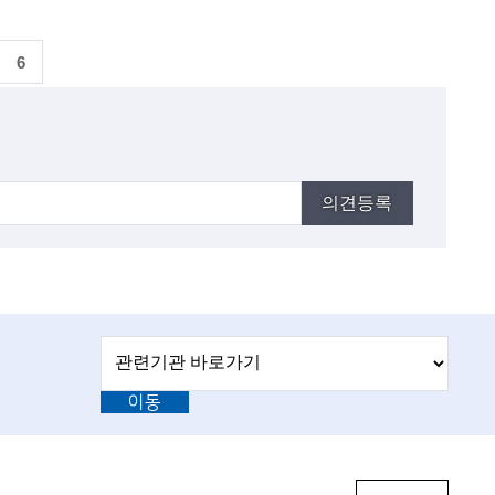
6
의견등록
관
관
련
련
기
이동
기
관
바
관
로
L
가
기