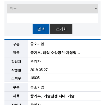
술
인
(
검색
초기화
R
알
e
중소기업
림
t
마
중기부, 폐업 소상공인·자영업자에 대한 재기지원 강화
당
i
-
관리자
뉴
r
스
2019-05-27
목
e
록
18005
d
설
중소기업
s
명
중기부, '기술전쟁 시대, 기술침해 대응 전략' 학술대회 개최
c
관리자