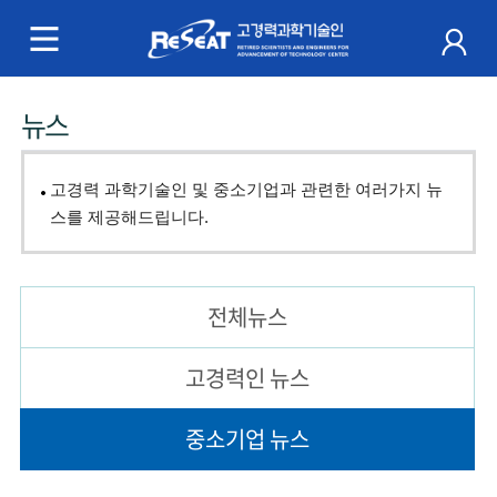
R
e
S
주
뉴스
e
메
a
뉴
고경력 과학기술인 및 중소기업과 관련한 여러가지 뉴
t
스를 제공해드립니다.
고
경
전체뉴스
력
고경력인 뉴스
과
중소기업 뉴스
학
기