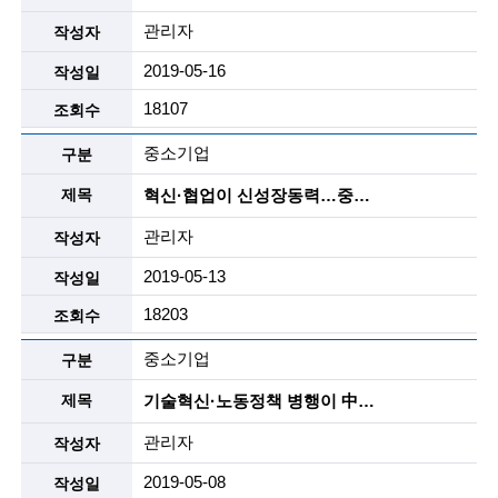
n
관리자
c
2019-05-16
e
18107
m
중소기업
e
혁신·협업이 신성장동력…중소기업주간 오늘 개막
n
관리자
t
2019-05-13
o
18203
f
중소기업
t
기술혁신·노동정책 병행이 中企 디지털화 연착륙 열쇠
e
c
관리자
h
2019-05-08