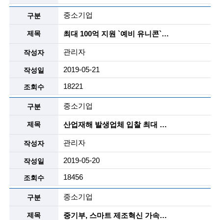
g
i
중소기업
n
최대 100억 지원 `예비 유니콘` 내달 선정
e
관리자
e
2019-05-21
r
18221
s
중소기업
f
산업재해 발생업체 입찰 최대 2년간 제한
o
관리자
r
2019-05-20
a
18456
d
중소기업
v
a
중기부, 스마트 제조혁신 가속화 추진