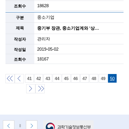
n
18628
o
중소기업
l
중기부 장관, 중소기업계와 ‘상생·공존’ 끝장토론
o
관리자
g
2019-05-02
y
18167
)
41
42
43
44
45
46
47
48
49
50
처
이
음
전
다
끝
목
목
목
음
록
록
목
록
배
록
이
다
배