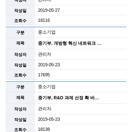
i
2019-05-27
e
18116
n
t
중소기업
i
중기부, 개방형 혁신 네트워크 ‘i-CON’ 본격 가동
s
관리자
t
2019-05-23
s
17695
a
중소기업
n
중기부, R&D 과제 선정 확 바꾼다...'민간 추천'에 우선 투자
d
관리자
e
2019-05-23
n
18138