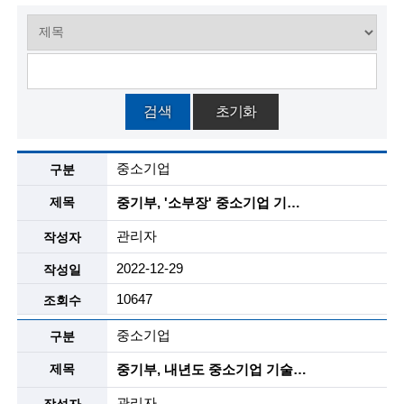
술
인
(
검색
초기화
R
알
e
중소기업
림
t
마
중기부, '소부장' 중소기업 기술개발 지원…기업 모집
당
i
-
관리자
뉴
r
스
2022-12-29
목
e
록
10647
d
설
중소기업
s
명
중기부, 내년도 중소기업 기술거래 활성화 지원사업 참여기업 모집
c
관리자