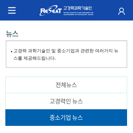
R
e
S
주
뉴스
e
메
a
뉴
고경력 과학기술인 및 중소기업과 관련한 여러가지 뉴
t
스를 제공해드립니다.
고
경
전체뉴스
력
고경력인 뉴스
과
중소기업 뉴스
학
기