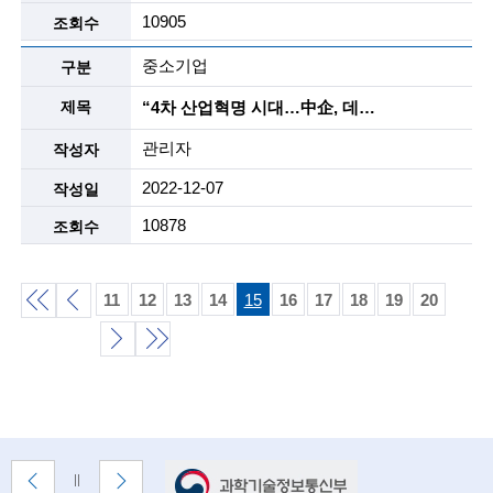
n
10905
o
중소기업
l
“4차 산업혁명 시대…中企, 데이터 중요성 확대”
o
관리자
g
2022-12-07
y
10878
)
11
12
13
14
15
16
17
18
19
20
처
이
음
전
다
끝
목
목
목
음
록
록
목
록
배
록
이
다
배