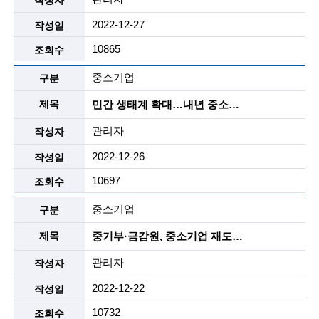
i
2022-12-27
e
10865
n
t
중소기업
i
민간 생태계 확대…내년 중소기업 R&D에 1조8247억 투입
s
관리자
t
2022-12-26
s
10697
a
중소기업
n
중기부·금감원, 중소기업 재도약과 성장 위해 손잡는다
d
관리자
e
2022-12-22
n
10732