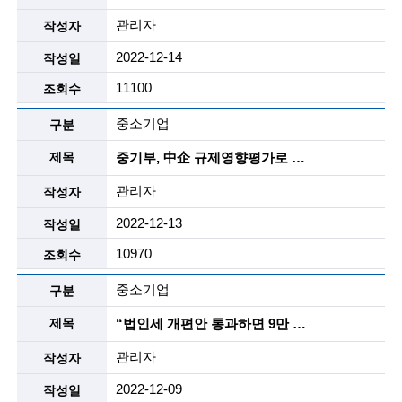
n
관리자
c
2022-12-14
e
11100
m
중소기업
e
중기부, 中企 규제영향평가로 23건 개선…729억원 절감
n
관리자
t
2022-12-13
o
10970
f
중소기업
t
“법인세 개편안 통과하면 9만 中企도 혜택”
e
c
관리자
h
2022-12-09