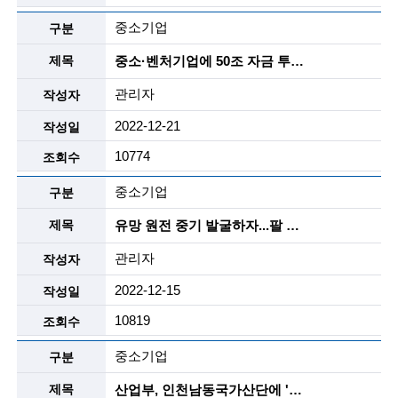
g
i
중소기업
n
중소·벤처기업에 50조 자금 투입한다 벤처모펀드 만들고 M&A 규제 완화도
e
관리자
e
2022-12-21
r
10774
s
중소기업
f
유망 원전 중기 발굴하자...팔 걷어부친 중기부
o
관리자
r
2022-12-15
a
10819
d
중소기업
v
a
산업부, 인천남동국가산단에 '소부장 실증화 지원센터' 개소