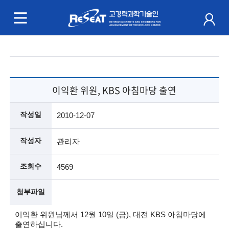
R
e
S
주
e
메
a
뉴
이익환 위원, KBS 아침마당 출연
t
작성일
2010-12-07
고
경
작성자
관리자
력
조회수
4569
과
첨부파일
학
이익환 위원님께서 12월 10일 (금), 대전 KBS 아침마당에
기
출연하십니다.