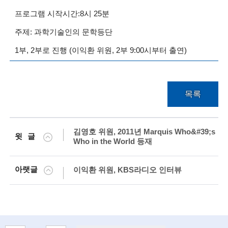
프로그램 시작시간:8시 25분
술
주제: 과학기술인의 문학등단
인
1부, 2부로 진행 (이익환 위원, 2부 9:00시부터 출연)
(
R
e
목록
t
i
김영호 위원, 2011년 Marquis Who&#39;s
윗글
Who in the World 등재
r
e
아랫글
이익환 위원, KBS라디오 인터뷰
d
s
c