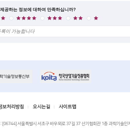
 제공하는 정보에 대하여 만족하십니까?
만
보
불
매
족
통
만
우
불
만
정보처리방침
오시는길
사이트맵
: [06744] 서울특별시 서초구 바우뫼로 37길 37 산기협회관 1층 과학기술인지원센터 T