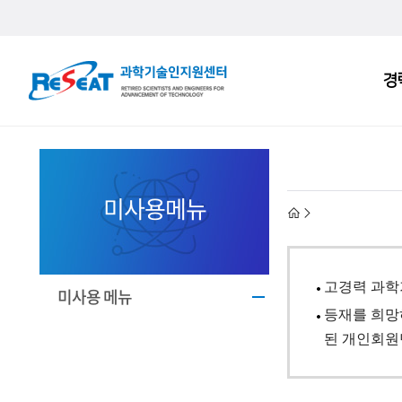
R
경
주
e
메
S
뉴
e
a
미사용메뉴
h
t
고
o
고경력 과학
경
미사용 메뉴
m
등재를 희망
력
된 개인회원
e
과