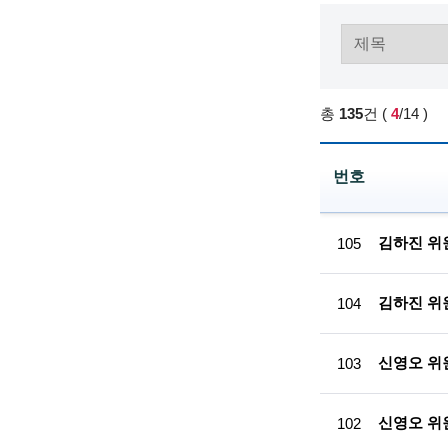
학
기
술
총
135
건
(
4
/14
)
인
(
번호
R
고
e
경
김하진 위
105
력
t
과
i
학
김하진 위원
104
기
r
술
인
신영오 위원
e
103
-
참
d
여
신영오 위원
102
인
s
력