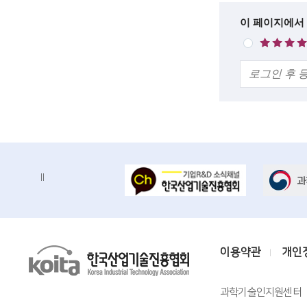
n
한
이 페이지에서
g
매
줄
우
i
의
만
견
족
n
e
e
r
배
s
배
너
너
f
정
존
지
o
r
K
이용약관
개인
a
o
d
i
과학기술인지원센터