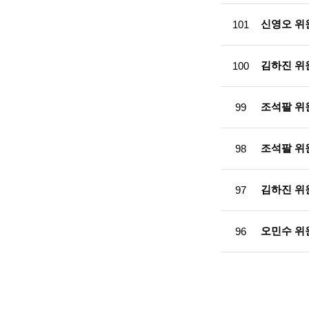
c
동
신영오 위원
101
정
i
목
록
e
김하진 위원
100
설
n
명
t
조석팔 위원
99
i
조석팔 위원,
98
s
t
김하진 위
97
s
a
오민수 위원
96
n
d
e