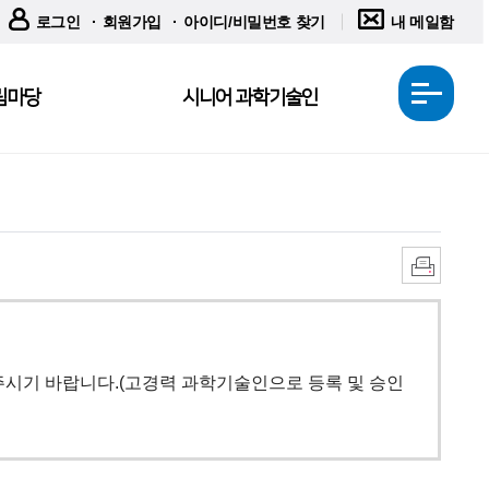
로그인
회원가입
아이디/비밀번호 찾기
내 메일함
림마당
시니어 과학기술인
전
체
메
뉴
열
기
인
쇄
시기 바랍니다.(고경력 과학기술인으로 등록 및 승인