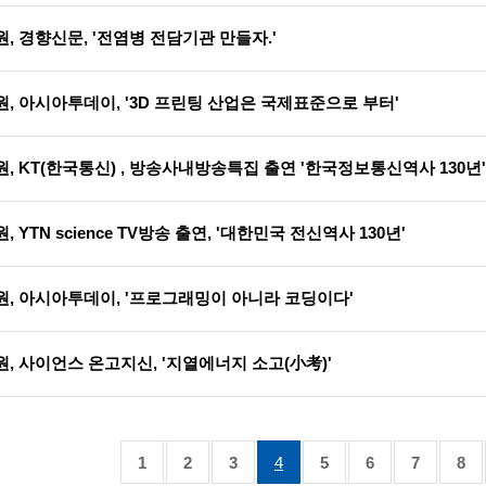
, 경향신문, '전염병 전담기관 만들자.'
, 아시아투데이, '3D 프린팅 산업은 국제표준으로 부터'
, KT(한국통신) , 방송사내방송특집 출연 '한국정보통신역사 130년'
 YTN science TV방송 출연, '대한민국 전신역사 130년'
원, 아시아투데이, '프로그래밍이 아니라 코딩이다'
, 사이언스 온고지신, '지열에너지 소고(小考)'
1
2
3
4
5
6
7
8