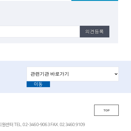
다
끝
목
음
의견등록
목
록
록
관
관
련
련
기
이동
기
관
바
관
로
L
가
기
i
TOP
n
k
EL. 02-3460-9063 FAX. 02.3460.9109