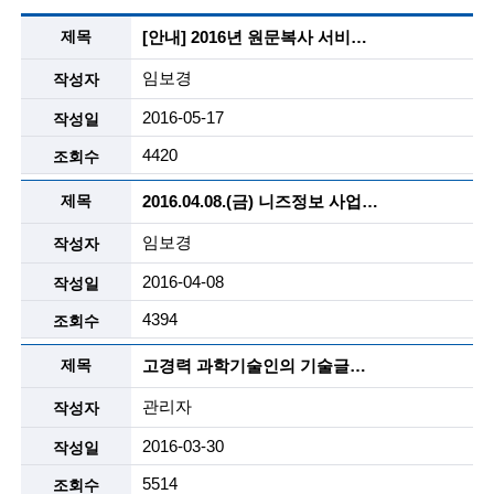
알
술
[안내] 2016년 원문복사 서비스 신청서 양식
림
마
임보경
인
당
-
2016-05-17
(
자
료
4420
R
실
목
e
2016.04.08.(금) 니즈정보 사업설명회 자료
록
t
임보경
설
i
명
2016-04-08
r
4394
e
고경력 과학기술인의 기술글쓰기
d
관리자
s
2016-03-30
c
5514