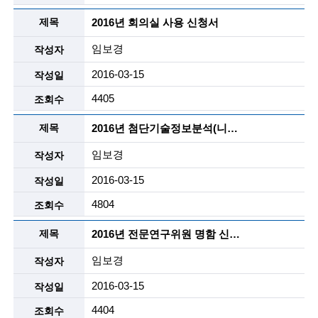
g
i
2016년 회의실 사용 신청서
n
임보경
e
2016-03-15
e
4405
r
2016년 첨단기술정보분석(니즈정보) 보고서 양식
s
임보경
f
2016-03-15
o
4804
r
2016년 전문연구위원 명함 신청서 (유료)
a
임보경
d
2016-03-15
v
4404
a