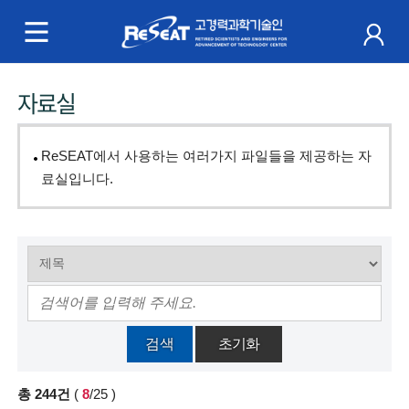
R
e
S
주
자료실
e
메
a
뉴
ReSEAT에서 사용하는 여러가지 파일들을 제공하는 자
t
료실입니다.
고
경
력
과
검색
초기화
학
총
244
건
(
8
/25
)
기