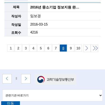
n
2016년 중소기업 정보지원 완료확인서 양식
c
임보경
e
2016-03-15
m
4216
e
n
1
2
3
4
5
6
7
8
9
10
t
다
끝
o
목
음
f
목
록
배
t
록
이
다
배
너
전
음
너
e
배
배
정
존
너
너
지
관
관
c
보
보
련
련
기
기
기
h
이동
관