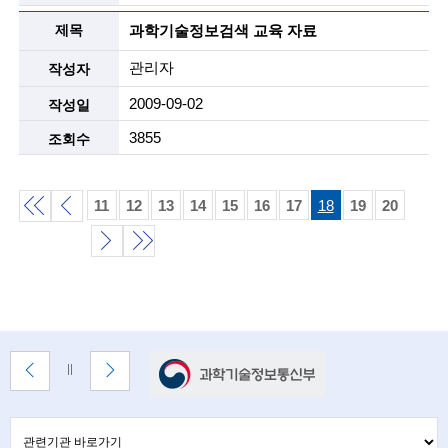
n
과학기술정보검색 교육 자료
c
관리자
e
2009-09-02
m
3855
e
n
11
12
13
14
15
16
17
18
19
20
t
처
이
o
음
전
다
끝
f
목
목
목
음
t
록
록
목
록
배
e
록
이
다
배
너
전
음
너
c
배
배
정
존
너
너
지
관
관
h
보
보
련