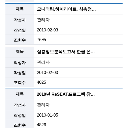
g
i
모니터링,하이라이트, 심층정보분석 보고서 양식과 샘플
n
관리자
e
2010-02-03
e
7695
r
심층정보분석보고서 한글 폰트 파일
s
관리자
f
2010-02-03
o
4025
r
2010년 ReSEAT프로그램 참여자 신청 양식
a
관리자
d
2010-01-05
v
4826
a