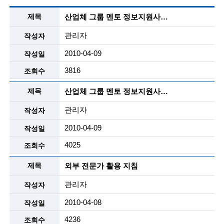
알
술
산업체 그룹 멘토 정보지원사업 업체용 홍보 자료
림
마
관리자
인
당
-
2010-04-09
(
자
료
3816
R
실
목
e
산업체 그룹 멘토 정보지원사업 신문 광고 자료
록
t
관리자
설
i
명
2010-04-09
r
4025
e
외부 전문가 활용 지침
d
관리자
s
2010-04-08
c
4236