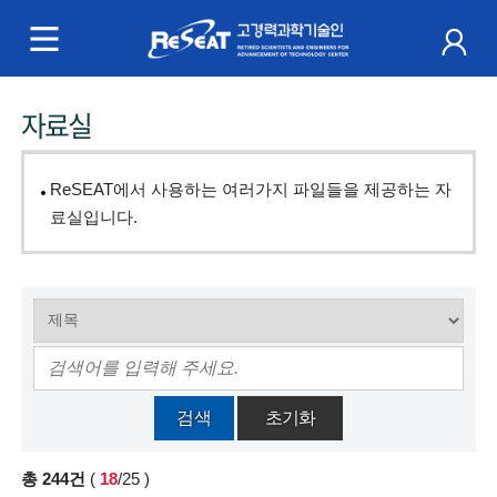
R
e
S
주
자료실
e
메
a
뉴
ReSEAT에서 사용하는 여러가지 파일들을 제공하는 자
t
료실입니다.
고
경
력
과
검색
초기화
학
총
244
건
(
18
/25
)
기