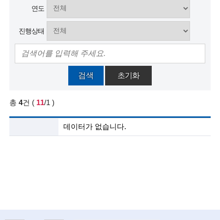
연도
술
진행상태
인
(
R
검색
초기화
e
총
4
건
(
11
/1
)
t
i
사
데이터가 없습니다.
업
r
공
고
e
목
록
d
설
s
명
c