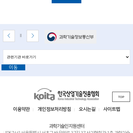
i
명
e
n
t
배
이
다
배
너
전
음
i
너
배
배
정
존
s
너
너
지
관
관
보
보
련
련
t
기
기
기
이동
기
관
s
바
관
로
a
L
가
기
K
n
i
TOP
o
n
d
i
k
이용약관
개인정보처리방침
오시는길
사이트맵
e
t
s
n
a
i
과학기술인지원센터
한