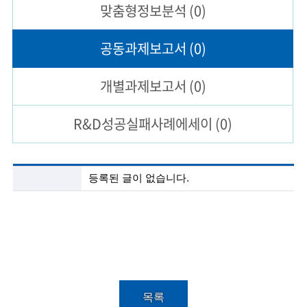
맞춤형
정보분석
(0)
술
공동과제
보고서
(0)
인
(
개별과제
보고서
(0)
R
R&D성공실패
사례에세이
(0)
e
t
i
공
등록된 글이 없습니다.
동
r
과
제
e
보
고
d
서
s
목
록
c
목록
설