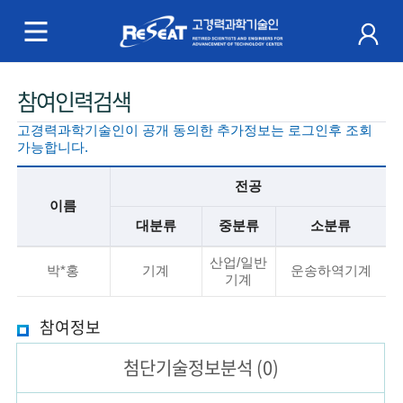
R
e
S
주
참여인력검색
e
메
고경력과학기술인이 공개 동의한 추가정보는 로그인후 조회
a
뉴
가능합니다.
t
전공
이름
고
대분류
중분류
소분류
경
기
산업/일반
본
박*홍
기계
운송하역기계
기계
력
정
보
과
참여정보
설
명
학
첨단기술
정보분석
(0)
기